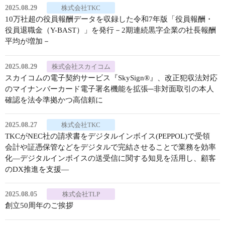
2025.08.29
株式会社TKC
10万社超の役員報酬データを収録した令和7年版「役員報酬・
役員退職金（Y-BAST）」を発行－2期連続黒字企業の社長報酬
平均が増加－
2025.08.29
株式会社スカイコム
スカイコムの電子契約サービス『SkySign®』、改正犯収法対応
のマイナンバーカード電子署名機能を拡張─非対面取引の本人
確認を法令準拠かつ高信頼に
2025.08.27
株式会社TKC
TKCがNEC社の請求書をデジタルインボイス(PEPPOL)で受領
会計や証憑保管などをデジタルで完結させることで業務を効率
化―デジタルインボイスの送受信に関する知見を活用し、顧客
のDX推進を支援―
2025.08.05
株式会社TLP
創立50周年のご挨拶