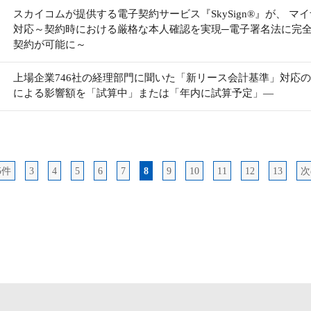
スカイコムが提供する電子契約サービス『SkySign®』が、 
対応～契約時における厳格な本人確認を実現─電子署名法に完全
契約が可能に～
上場企業746社の経理部門に聞いた「新リース会計基準」対応の準
による影響額を「試算中」または「年内に試算予定」―
5件
3
4
5
6
7
8
9
10
11
12
13
次