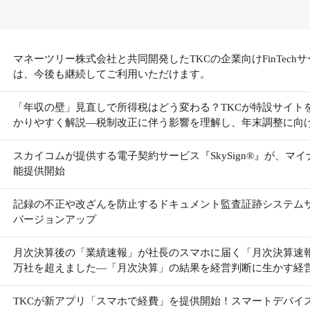
マネーツリー株式会社と共同開発したTKCの企業向けFinTec
は、今後も継続してご利用いただけます。
「年収の壁」見直しで所得税はどう変わる？TKCが特設サイト
かりやすく解説―税制改正に伴う影響を理解し、年末調整に向
スカイコムが提供する電子契約サービス『SkySign®』が、マ
能提供開始
記録の不正や改ざんを防止するドキュメント監査証跡システムサービ
バージョンアップ
月次決算後の「業績速報」が社長のスマホに届く「月次決算速
万社を超えました―「月次決算」の結果を経営判断に生かす経
TKCが新アプリ「スマホで経費」を提供開始！スマートデバイ