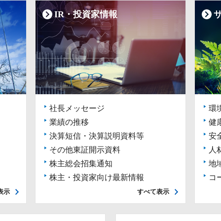
IR・投資家情報
社長メッセージ
環
業績の推移
健
決算短信・決算説明資料等
安
その他東証開示資料
人
株主総会招集通知
地
株主・投資家向け最新情報
コ
表示
すべて表示