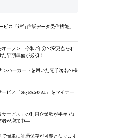
hサービス「銀行信販データ受信機能」
をオープン、令和7年分の変更点をわ
けた早期準備が必須！―
イナンバーカードを用いた電子署名の機
ス『SkyPAS® AT』をマイナー
報サービス」の利用企業数が半年で1
営者が増加中―
スで簡単に証憑保存が可能となります