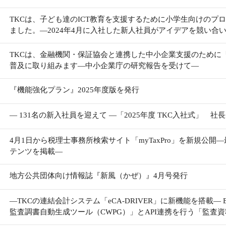
TKCは、子ども達のICT教育を支援するために小学生向けのプ
ました。―2024年4月に入社した新人社員がアイデアを競い合
TKCは、金融機関・保証協会と連携した中小企業支援のために
普及に取り組みます―中小企業庁の研究報告を受けて―
『機能強化プラン』2025年度版を発行
― 131名の新入社員を迎えて ―「2025年度 TKC入社式」 
4月1日から税理士事務所検索サイト「myTaxPro」を新規公開
テンツを掲載―
地方公共団体向け情報誌『新風（かぜ）』4月号発行
―TKCの連結会計システム「eCA-DRIVER」に新機能を搭載
監査調書自動生成ツール（CWPG）」とAPI連携を行う「監査