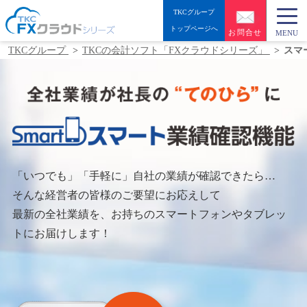
TKCグループ
トップページへ
お問合せ
MENU
TKCグループ
TKCの会計ソフト「FXクラウドシリーズ」
スマ
「いつでも」「手軽に」自社の業績が確認できたら…
そんな経営者の皆様のご要望にお応えして
最新の全社業績を、お持ちのスマートフォンやタブレッ
トにお届けします！