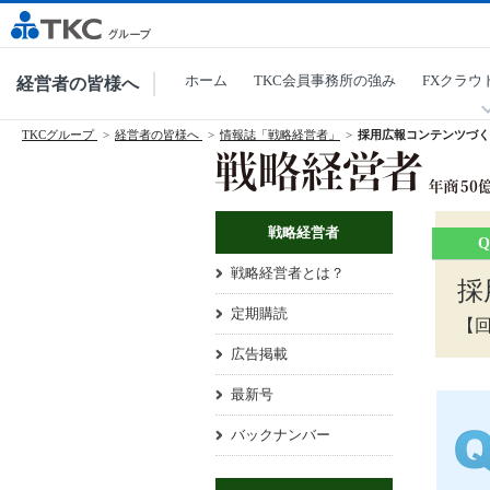
ホーム
TKC会員事務所の強み
FXクラウ
経営者の皆様へ
TKCグループ
経営者の皆様へ
情報誌「戦略経営者」
採用広報コンテンツづく
戦略経営者
戦略経営者とは？
採
定期購読
【回
広告掲載
最新号
バックナンバー