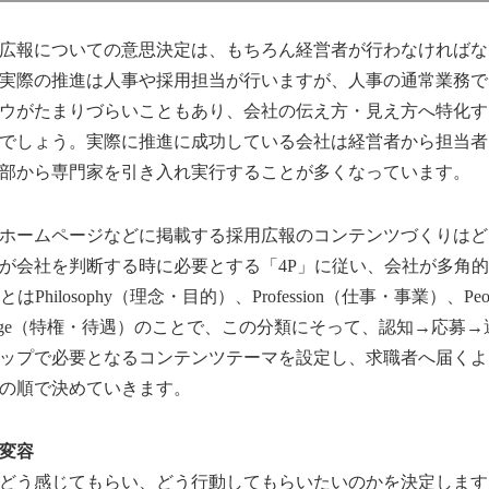
報についての意思決定は、もちろん経営者が行わなければな
実際の推進は人事や採用担当が行いますが、人事の通常業務で
ウがたまりづらいこともあり、会社の伝え方・見え方へ特化す
でしょう。実際に推進に成功している会社は経営者から担当者
部から専門家を引き入れ実行することが多くなっています。
ームページなどに掲載する採用広報のコンテンツづくりはど
が会社を判断する時に必要とする「4P」に従い、会社が多角
とはPhilosophy（理念・目的）、Profession（仕事・事業）、P
villege（特権・待遇）のことで、この分類にそって、認知→応
ップで必要となるコンテンツテーマを設定し、求職者へ届くよ
の順で決めていきます。
変容
どう感じてもらい、どう行動してもらいたいのかを決定します