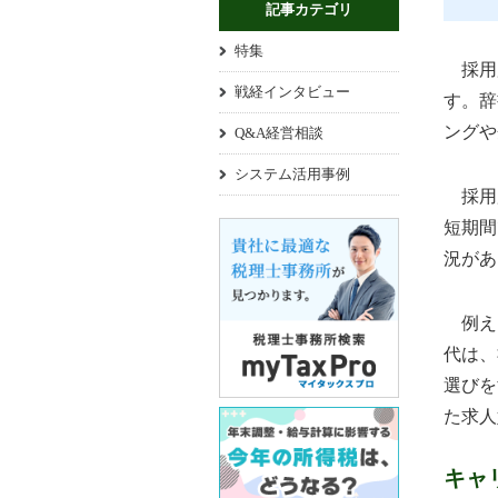
記事カテゴリ
特集
採用広
戦経インタビュー
す。辞
ングや
Q&A経営相談
システム活用事例
採用広
短期間
況があ
例えば
代は、
選びを
た求人
キャ