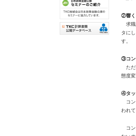
②響く
求職者
タにし
す。
③コン
ただの
態度変
④タッ
コンテ
われて
コンテ