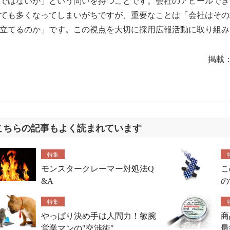
ではないか」という問いを持つことです。会社のアピールでき
ても多くなってしまいがちですが、重要なことは「会社はその
立てるのか」です。この視点を大切に採用広報活動に取り組み
掲載
こちらの記事もよく読まれています
特集
モンスタークレーマー対処法Q
こ
&A
の
特集
やっぱり決め手は人間力！敏腕
商
営業マンの"交渉術"
最