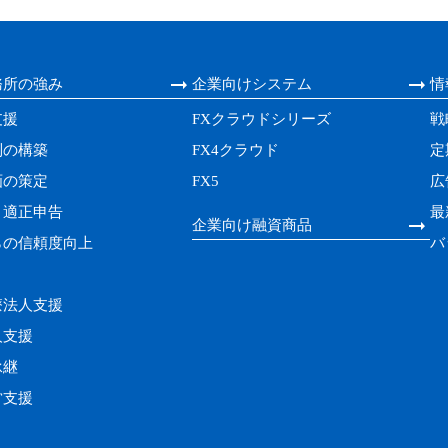
務所の強み
企業向けシステム
情
支援
FXクラウドシリーズ
戦
制の構築
FX4クラウド
定
画の策定
FX5
広
・適正申告
最
企業向け融資商品
らの信頼度向上
バ
療法人支援
人支援
承継
営支援