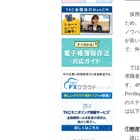
採用広
ため、
ノウハ
が良い
で、外
ではホ
求職者
す。4P
Pri
のステ
は以下
①態度
誰に