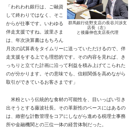
「われわれ銀行は、ご融資
して終わりではなく、そこ
群馬銀行佐野支店の長谷川渉支
からが仕事です。いわゆる
店長（左）
伴走支援ですね。波里さま
と後藤伸也支店長代理
は、年次決算書はもちろん
月次の試算表をタイムリーに送っていただけるので、伴
走支援をする上でも理想的です。その内容を見れば、き
っちりと立てた計画に沿って利益を積み上げてこられた
のが分かります。その意味でも、信頼関係を高めながら
取引ができているお客さまです」
米粉という伝統的な食材の可能性を、目いっぱい引き
出そうとする藤波社長。その革新性のベースにはあるの
は、緻密な計数管理をコアにしながら進める税理士事務
所や金融機関との三位一体の経営体制だった。