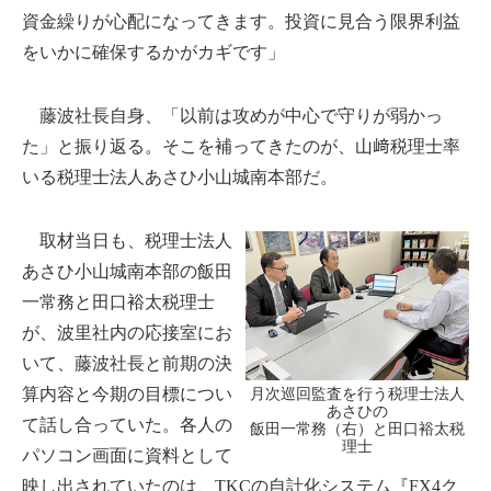
資金繰りが心配になってきます。投資に見合う限界利益
をいかに確保するかがカギです」
藤波社長自身、「以前は攻めが中心で守りが弱かっ
た」と振り返る。そこを補ってきたのが、山﨑税理士率
いる税理士法人あさひ小山城南本部だ。
取材当日も、税理士法人
あさひ小山城南本部の飯田
一常務と田口裕太税理士
が、波里社内の応接室にお
いて、藤波社長と前期の決
算内容と今期の目標につい
月次巡回監査を行う税理士法人
あさひの
て話し合っていた。各人の
飯田一常務（右）と田口裕太税
理士
パソコン画面に資料として
映し出されていたのは、TKCの自計化システム『FX4ク