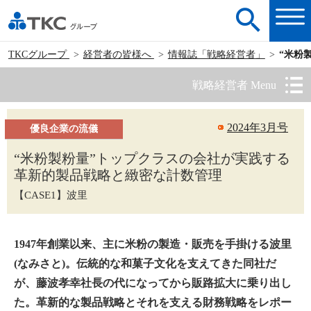
TKCグループ
経営者の皆様へ
情報誌「戦略経営者」
“米粉
戦略経営者 Menu
2024年3月号
優良企業の流儀
“米粉製粉量”トップクラスの会社が実践する
革新的製品戦略と緻密な計数管理
【CASE1】波里
1947年創業以来、主に米粉の製造・販売を手掛ける波里
(なみさと)。伝統的な和菓子文化を支えてきた同社だ
が、藤波孝幸社長の代になってから販路拡大に乗り出し
た。革新的な製品戦略とそれを支える財務戦略をレポー