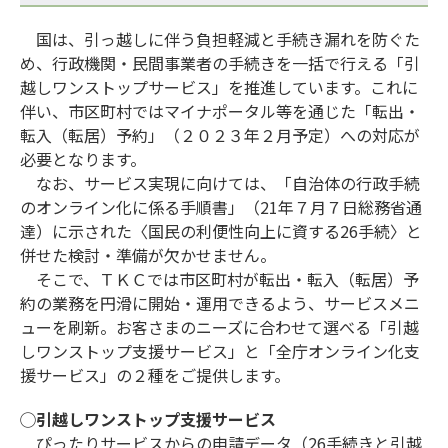
国は、引っ越しに伴う負担軽減と手続き漏れを防ぐた
め、行政機関・民間事業者の手続きを一括で行える「引
越しワンストップサービス」を推進しています。これに
伴い、市区町村ではマイナポータル等を通じた「転出・
転入（転居）予約」（２０２３年２月予定）への対応が
必要となります。
なお、サービス実現に向けては、「自治体の行政手続
のオンライン化に係る手順書」（21年７月７日総務省通
達）に示された〈国民の利便性向上に資する26手続〉と
併せた検討・準備が欠かせません。
そこで、ＴＫＣでは市区町村が転出・転入（転居）予
約の業務を円滑に開始・運用できるよう、サービスメニ
ューを刷新。お客さまのニーズに合わせて選べる「引越
しワンストップ支援サービス」と「全庁オンライン化支
援サービス」の２種をご提供します。
◯引越しワンストップ支援サービス
ぴったりサービスからの申請データ（26手続きと引越