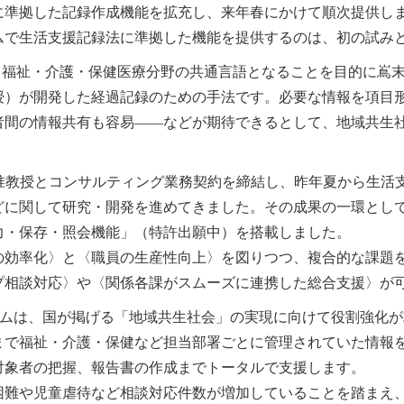
に準拠した記録作成機能を拡充し、来年春にかけて順次提供し
ムで生活支援記録法に準拠した機能を提供するのは、初の試み
とは、福祉・介護・保健医療分野の共通言語となることを目的に嶌
授）が開発した経過記録のための手法です。必要な情報を項目
者間の情報共有も容易――などが期待できるとして、地域共生
末准教授とコンサルティング業務契約を締結し、昨年夏から生活
どに関して研究・開発を進めてきました。その成果の一環とし
力・保存・照会機能」（特許出願中）を搭載しました。
の効率化〉と〈職員の生産性向上〉を図りつつ、複合的な課題
プ相談対応〉や〈関係各課がスムーズに連携した総合支援〉が
テムは、国が掲げる「地域共生社会」の実現に向けて役割強化
まで福祉・介護・保健など担当部署ごとに管理されていた情報
対象者の把握、報告書の作成までトータルで支援します。
困難や児童虐待など相談対応件数が増加していることを踏まえ