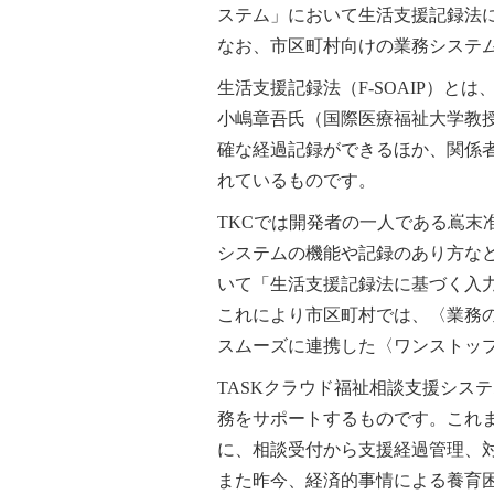
ステム」において生活支援記録法
なお、市区町村向けの業務システ
生活支援記録法（F-SOAIP）
小嶋章吾氏（国際医療福祉大学教
確な経過記録ができるほか、関係
れているものです。
TKCでは開発者の一人である嶌
システムの機能や記録のあり方な
いて「生活支援記録法に基づく入
これにより市区町村では、〈業務
スムーズに連携した〈ワンストッ
TASKクラウド福祉相談支援シス
務をサポートするものです。これ
に、相談受付から支援経過管理、
また昨今、経済的事情による養育