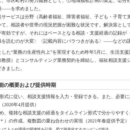
に、市区町村の努力義務として、①地域福祉計画の策定、②分
築――を求めました。
談サービスは分野（高齢者福祉、障害者福祉、子ども・子育て
て、相談者や世帯の現況把握が困難な状況です。解決策として
が有効ですが、それにはベースとなる相談・支援経過の記録が
録を読むのが大変〉〈記載内容にバラつきがある〉――などの
した“業務の生産性向上”を実現するため昨年5月に、生活支援記
准教授）とコンサルティング業務契約を締結し、福祉相談支援
できました。
能の概要および提供時期
形式に従い、相談支援情報を入力・登録できる。また、必要に
2020年4月提供）
め、複雑な相談支援の経過をタイムライン形式で分かりやすく表示
＊）の作成、複数図の重ね合わせの実現（2021年春提供予定）
いて人々や環境の関連性を記号、図で視覚化するマッピング技法