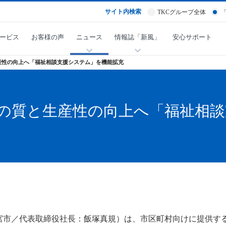
サイト内検索
TKCグループ全体
ービス
お客様の声
ニュース
情報誌「新風」
安心サポート
産性の向上へ「福祉相談支援システム」を機能拡充
の質と生産性の向上へ「福祉相談
宮市／代表取締役社長：飯塚真規）は、市区町村向けに提供する