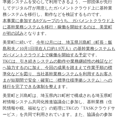
準拠システムを安心して利用できるよう、一部団体が先行
してデジタル庁が用意したガバメントクラウド上に基幹業
務システムを移行し、動作などを検証するものです。
本事業に参加する8グループのうち、ガバメントクラウド上
に基幹業務システムを移行・稼働を開始するのは、美里町
が初の試み
となります。
美里町に続いて、
今年12月には、埼玉県川島町（町長：飯
島和夫／10月1日現在人口約1.9万人）の基幹業務システムも
ガバメントクラウド上で稼働を開始する予定
です。
TKCは、引き続きシステムの動作や業務継続性の検証など
へ協力するのに加え、今回の成果を踏まえて作業手順の標
準化などを図り、当社基幹業務システムを利用するお客さ
まが短期間で安全・確実に〈標準仕様準拠システム〉への
移行を完了できる体制を整え
ます。
美里町と川島町は、埼玉県内21町村で構成される埼玉県町
村情報システム共同化推進協議会に参加し、基幹業務（住
民情報や税、福祉など）の処理にTKCの「TASKクラウドサ
ービス」を共同で利用されています。また、協議会の参加