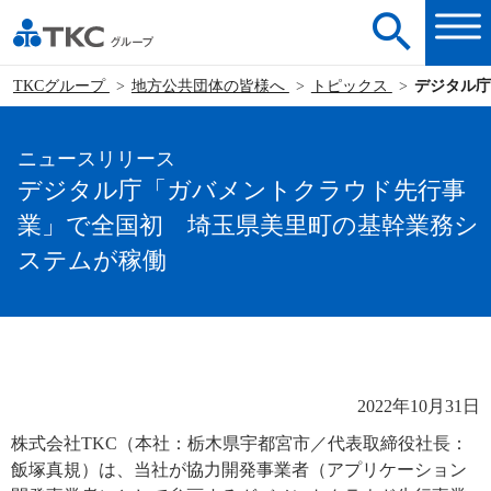
TKCグループ
地方公共団体の皆様へ
トピックス
デジタル庁
ニュースリリース
デジタル庁「ガバメントクラウド先行事
業」で全国初 埼玉県美里町の基幹業務シ
ステムが稼働
2022年10月31日
株式会社TKC（本社：栃木県宇都宮市／代表取締役社長：
飯塚真規）は、当社が協力開発事業者（アプリケーション