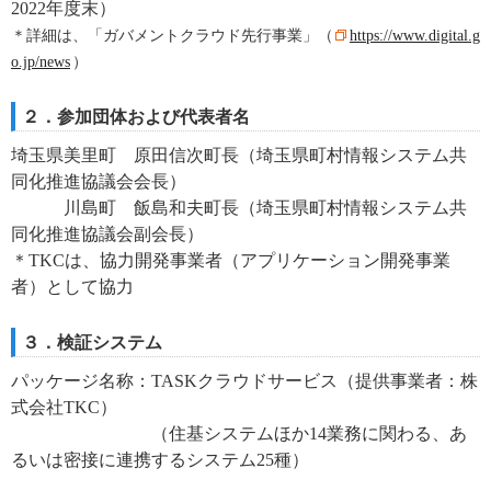
2022年度末）
＊詳細は、「ガバメントクラウド先行事業」（
https://www.digital.g
o.jp/news
）
２．参加団体および代表者名
埼玉県美里町 原田信次町長（埼玉県町村情報システム共
同化推進協議会会長）
川島町 飯島和夫町長（埼玉県町村情報システム共
同化推進協議会副会長）
＊TKCは、協力開発事業者（アプリケーション開発事業
者）として協力
３．検証システム
パッケージ名称：TASKクラウドサービス（提供事業者：株
式会社TKC）
（住基システムほか14業務に関わる、あ
るいは密接に連携するシステム25種）