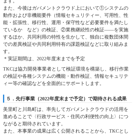
ます。
また、今後はガバメントクラウド上において①システムの
動作および非機能要件（情報セキュリティー、可用性、性
能・拡張性、移行性、運用・保守性など必要要件を満たし
ているか など）の検証、②業務継続性の検証――を実施
するほか、共同利用の特性を生かして、独自に複数団体間
での差異検証や共同利用特有の課題検証などに取り組みま
す。
＊実証期間は、2022年度末までを予定
TKCは協力開発事業者として検証環境を構築し、移行作業
の検証や各種システムの機能・動作検証、情報セキュリテ
ィー等の確認などを全面的にサポートします。
５．先行事業（2022年度末まで予定）で期待される成果
美里町と川島町は、率先してガバメントクラウドの活用を
進めることで〈行政サービス・住民の利便性の向上〉につ
ながると期待されています。
また、本事業の成果は広く公開されることから、TKCとし