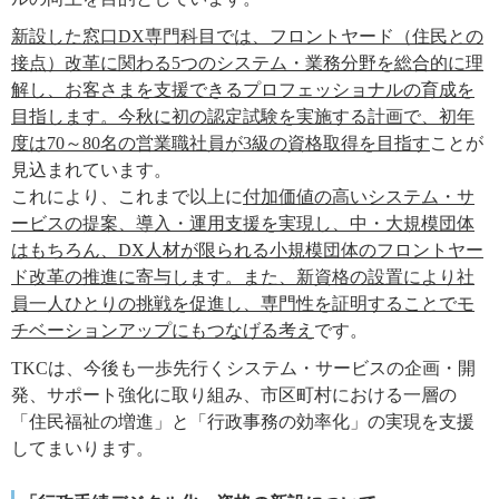
新設した窓口DX専門科目では、フロントヤード（住民との
接点）改革に関わる5つのシステム・業務分野を総合的に理
解し、お客さまを支援できるプロフェッショナルの育成を
目指します。今秋に初の認定試験を実施する計画で、初年
度は70～80名の営業職社員が3級の資格取得を目指す
ことが
見込まれています。
これにより、これまで以上に
付加価値の高いシステム・サ
ービスの提案、導入・運用支援を実現し、中・大規模団体
はもちろん、DX人材が限られる小規模団体のフロントヤー
ド改革の推進に寄与します。また、新資格の設置により社
員一人ひとりの挑戦を促進し、専門性を証明することでモ
チベーションアップにもつなげる考え
です。
TKCは、今後も一歩先行くシステム・サービスの企画・開
発、サポート強化に取り組み、市区町村における一層の
「住民福祉の増進」と「行政事務の効率化」の実現を支援
してまいります。