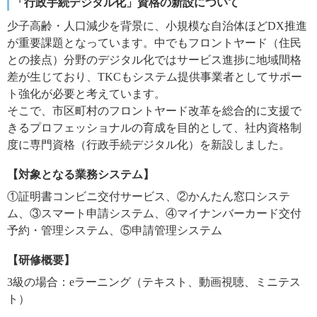
「行政手続デジタル化」資格の新設について
少子高齢・人口減少を背景に、小規模な自治体ほどDX推進
が重要課題となっています。中でもフロントヤード（住民
との接点）分野のデジタル化ではサービス進捗に地域間格
差が生じており、TKCもシステム提供事業者としてサポー
ト強化が必要と考えています。
そこで、市区町村のフロントヤード改革を総合的に支援で
きるプロフェッショナルの育成を目的として、社内資格制
度に専門資格（行政手続デジタル化）を新設しました。
【対象となる業務システム】
①証明書コンビニ交付サービス、②かんたん窓口システ
ム、③スマート申請システム、④マイナンバーカード交付
予約・管理システム、⑤申請管理システム
【研修概要】
3級の場合：eラーニング（テキスト、動画視聴、ミニテス
ト）