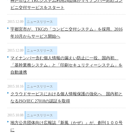
神戸市などTKCシステム利用24団体がマイナンバー対応コン
ビニ交付サービスをスタート
2015.12.09
ニュースリリース
宇都宮市が、TKCの「コンビニ交付システム」を採用。2016
年10月からサービス開始へ
2015.12.09
ニュースリリース
マイナンバー含む個人情報の漏えい防止に一役。国内初、
「基幹業務システム」と「印刷セキュリティーシステム」を
自動連携
2015.10.16
ニュースリリース
クラウドサービスにおける個人情報保護の強化へ 国内初と
なるISO/IEC 27018の認証を取得
2015.10.08
ニュースリリース
地方公共団体向け広報誌『新風（かぜ）』が、創刊１００号
に