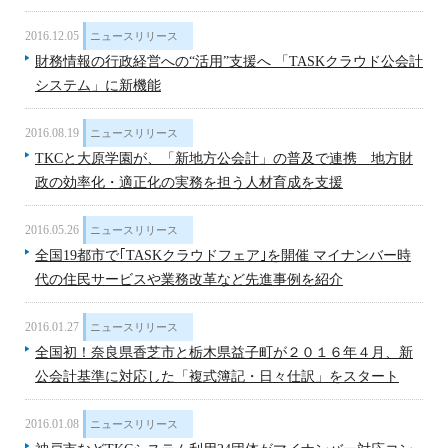
2016.12.05
ニュースリリース
財務情報の行政経営への“活用”支援へ 「TASKクラウド公会計
システム」に新機能
2016.08.19
ニュースリリース
TKCと大原学園が、「新地方公会計」の普及で連携 地方財
政の効率化・適正化の実務を担う人材育成を支援
2016.05.26
ニュースリリース
全国19都市で｢TASKクラウドフェア｣を開催 マイナンバー時
代の住民サービスや業務改革など先進事例を紹介
2016.01.27
ニュースリリース
全国初！奈良県香芝市と栃木県益子町が２０１６年４月、新
公会計基準に対応した「複式簿記・日々仕訳」をスタート
2016.01.08
ニュースリリース