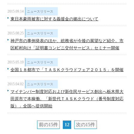
2015.09.14
ニュースリリース
東日本豪雨被害に対する義援金の拠出について
2015.08.25
ニュースリリース
神戸市の事例発表のほか、総務省が今後の展望など紹介。市
区町村向け「証明書コンビニ交付サービス」セミナー開催
2015.05.19
ニュースリリース
全国１８都市で「ＴＡＳＫクラウドフェア２０１５」を開催
2015.04.02
ニュースリリース
マイナンバー制度対応および新住民サービス創出へ栃木県大
田原市で本稼働。「新世代ＴＡＳＫクラウド（番号制度対応
版）」全国へ提供開始
前の15件
12
次の15件