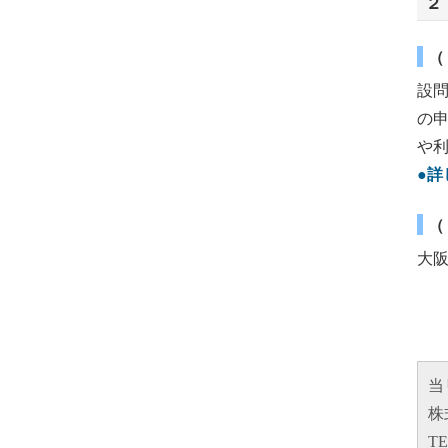
２
（
設
の
や
●詳
（
大
当
株
TE