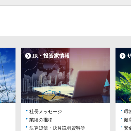
IR・投資家情報
社長メッセージ
環
業績の推移
健
決算短信・決算説明資料等
安