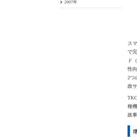
2007年
ス
で
ド
性
2
政
T
種
政