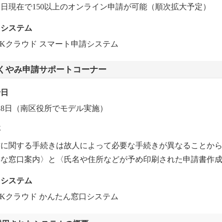
1日現在で150以上のオンライン申請が可能（順次拡大予定）
用システム
SKクラウド スマート申請システム
くやみ申請サポートコーナー
始日
28日（南区役所でモデル実施）
要
亡に関する手続きは故人によって必要な手続きが異なることか
要な窓口案内〉と〈氏名や住所などが予め印刷された申請書作
用システム
SKクラウド かんたん窓口システム