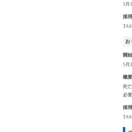
5月
採
TA
お
開
5月
概
死
必
採
TA