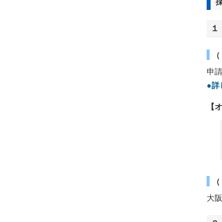
１
（
申
●詳
【
（
大阪