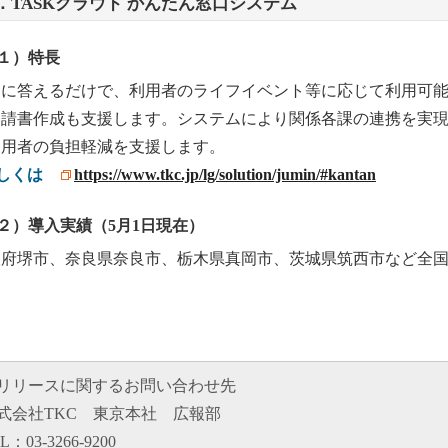
．TASKクラウド かんたん窓口システム
１）特長
問に答えるだけで、利用者のライフイベント等に応じて利用可
申請書作成も支援します。システムにより関係各課の連携を実
利用者の負担軽減を支援します。
しくは
https://www.tkc.jp/lg/solution/jumin/#kantan
２）導入実績（5月1日現在）
阪府堺市、奈良県奈良市、栃木県真岡市、茨城県筑西市など全国
リリースに関するお問い合わせ先
式会社TKC 東京本社 広報部
L：03-3266-9200