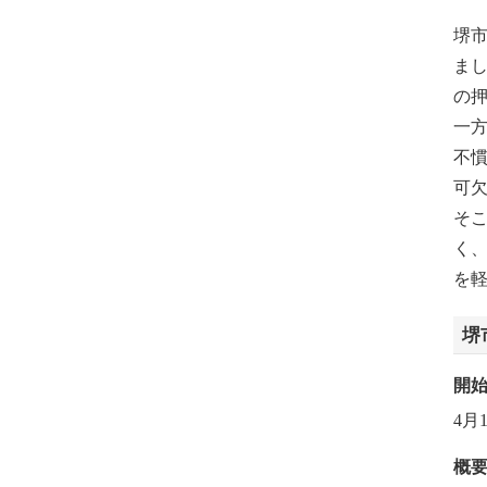
堺市
まし
の
一
不
可
そこ
く
を
堺
開
4月
概