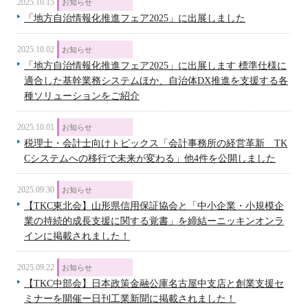
2025.10.15
お知らせ
「地方自治情報化推進フェア2025」に出展しました
2025.10.02
お知らせ
「地方自治情報化推進フェア2025」に出展します 標準仕様に
適合した基幹業務システムほか、自治体DX推進を支援する各
種ソリューションをご紹介
2025.10.01
お知らせ
税理士・会計士向けトピックス「会計事務所の経営革新 TK
Cシステムへの移行で未来が変わる」他4件を公開しました
2025.09.30
お知らせ
【TKC東北会】山形県信用保証協会と「中小企業・小規模企
業の持続的成長支援に関する覚書」を締結ーニッキンオンラ
インに掲載されました！
2025.09.22
お知らせ
【TKC中部会】日本政策金融公庫名古屋中支店と創業支援セ
ミナーを開催ー日刊工業新聞に掲載されました！