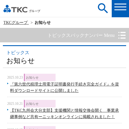
TKCグループ
お知らせ
トピックスバックナンバー Menu
トピックス
お知らせ
2025.10.23
お知らせ
『第六世代税理士用電子証明書発行手続き完全ガイド』を資
料ダウンロードサイトに公開しました
2025.10.21
お知らせ
【TKC九州会大分支部】支援機関と情報交換会開く 事業承
継事例など共有ーニッキンオンラインに掲載されました！