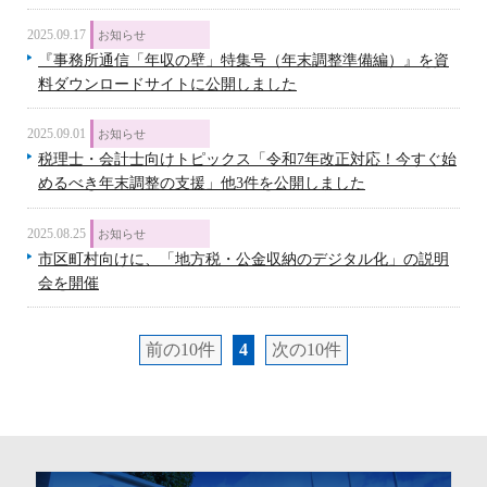
2025.09.17
お知らせ
『事務所通信「年収の壁」特集号（年末調整準備編）』を資
料ダウンロードサイトに公開しました
2025.09.01
お知らせ
税理士・会計士向けトピックス「令和7年改正対応！今すぐ始
めるべき年末調整の支援」他3件を公開しました
2025.08.25
お知らせ
市区町村向けに、「地方税・公金収納のデジタル化」の説明
会を開催
前の10件
4
次の10件