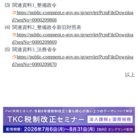
関連資料1_整備政令
https://public-comment.e-gov.go.jp/servlet/PcmFileDownloa
d?seqNo=0000209868
関連資料2_整備政令新旧対照表
https://public-comment.e-gov.go.jp/servlet/PcmFileDownloa
d?seqNo=0000209869
関連資料3_法務省令
https://public-comment.e-gov.go.jp/servlet/PcmFileDownloa
d?seqNo=0000209870
以上