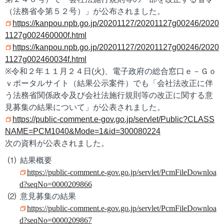
（法務省令第５２号）」が公布されました。
https://kanpou.npb.go.jp/20201127/20201127g00246/2020
1127g002460000f.html
https://kanpou.npb.go.jp/20201127/20201127g00246/2020
1127g002460034f.html
※令和２年１１月２４日(火)、電子政府の総合窓口ｅ－Ｇｏ
ｖポータルサイト（結果公示案件）でも「会社法改正に伴
う法務省関係政令及び会社法施行規則等の改正に関する意
見募集の結果について」が公表されました。
https://public-comment.e-gov.go.jp/servlet/Public?CLASS
NAME=PCM1040&Mode=1&id=300080224
次の資料が公表されました。
結果概要
https://public-comment.e-gov.go.jp/servlet/PcmFileDownloa
d?seqNo=0000209866
意見募集の結果
https://public-comment.e-gov.go.jp/servlet/PcmFileDownloa
d?seqNo=0000209867