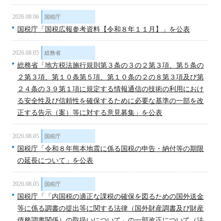
2026.08.06
国税庁
国税庁「国税広報参考資料【令和８年１１月】」を公表
2026.08.05
総務省
総務省「地方税法施行規則第３条の３の２第３項、第５条の
２第３項、第１０条第５項、第１０条の２の８第３項及び第
２４条の３９第１項に規定する情報通信の技術の利用におけ
る安全性及び信頼性を確保するために必要な基準の一部を改
正する告示（案）等に対する意見募集」を公表
2026.08.05
国税庁
国税庁「令和８年熊本地震に係る国税の申告・納付等の期限
の延長について」を公表
2026.08.05
国税庁
国税庁「「内国税の適正な課税の確保を図るための国外送金
等に係る調書の提出等に関する法律（国外財産調書及び財産
債務調書関係）の取扱いについて」の一部改正について（法