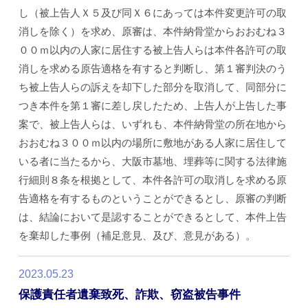
し（被上告人Ｘ５及び同Ｘ６にあっては本件変更許可の取
消しを除く）を求め、原審は、本件納骨堂からおおむね３
００ｍ以内の人家に居住する被上告人らは本件各許可の取
消しを求める原告適格を有すると判断し、第１審判決のう
ち被上告人らの訴えを却下した部分を取消して、同部分に
つき本件を第１審に差し戻したため、上告人が上告した事
案で、被上告人らは、いずれも、本件納骨堂の所在地から
おおむね３００ｍ以内の場所に敷地がある人家に居住して
いる者に当たるから、大阪市墓地、埋葬等に関する法律施
行細則８条を根拠として、本件各許可の取消しを求める原
告適格を有するものということができるとし、原審の判断
は、結論において是認することができるとして、本件上告
を棄却した事例（補足意見、及び、意見がある）。
2023.05.23
保護責任者遺棄致死、詐欺、窃盗被告事件