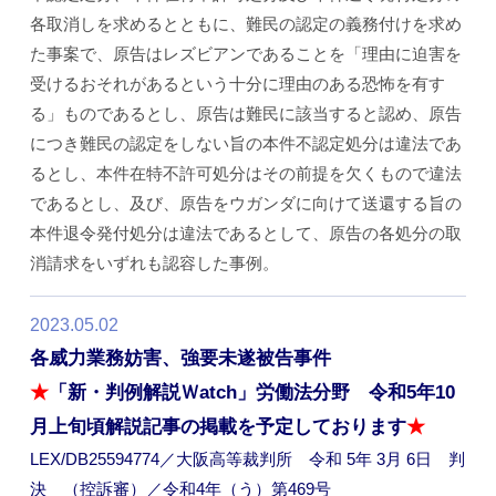
各取消しを求めるとともに、難民の認定の義務付けを求め
た事案で、原告はレズビアンであることを「理由に迫害を
受けるおそれがあるという十分に理由のある恐怖を有す
る」ものであるとし、原告は難民に該当すると認め、原告
につき難民の認定をしない旨の本件不認定処分は違法であ
るとし、本件在特不許可処分はその前提を欠くもので違法
であるとし、及び、原告をウガンダに向けて送還する旨の
本件退令発付処分は違法であるとして、原告の各処分の取
消請求をいずれも認容した事例。
2023.05.02
各威力業務妨害、強要未遂被告事件
★
「新・判例解説Ｗatch」労働法分野 令和5年10
月上旬頃解説記事の掲載を予定しております
★
LEX/DB25594774／大阪高等裁判所 令和 5年 3月 6日 判
決 （控訴審）／令和4年（う）第469号