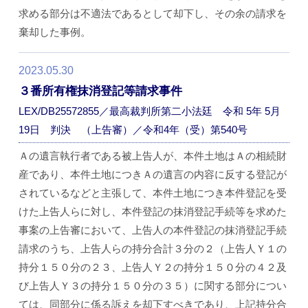
求める部分は不適法であるとして却下し、その余の請求を
棄却した事例。
2023.05.30
３番所有権抹消登記等請求事件
LEX/DB25572855／最高裁判所第二小法廷 令和 5年 5月
19日 判決 （上告審）／令和4年（受）第540号
Ａの遺言執行者である被上告人が、本件土地はＡの相続財
産であり、本件土地につきＡの遺言の内容に反する登記が
されているなどと主張して、本件土地につき本件登記を受
けた上告人らに対し、本件登記の抹消登記手続等を求めた
事案の上告審において、上告人の本件登記の抹消登記手続
請求のうち、上告人らの持分合計３分の２（上告人Ｙ１の
持分１５０分の２３、上告人Ｙ２の持分１５０分の４２及
び上告人Ｙ３の持分１５０分の３５）に関する部分につい
ては、同部分に係る訴えを却下すべきであり、上記持分合