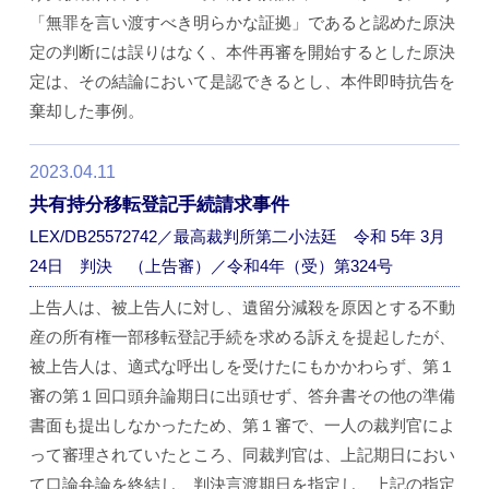
「無罪を言い渡すべき明らかな証拠」であると認めた原決
定の判断には誤りはなく、本件再審を開始するとした原決
定は、その結論において是認できるとし、本件即時抗告を
棄却した事例。
2023.04.11
共有持分移転登記手続請求事件
LEX/DB25572742／最高裁判所第二小法廷 令和 5年 3月
24日 判決 （上告審）／令和4年（受）第324号
上告人は、被上告人に対し、遺留分減殺を原因とする不動
産の所有権一部移転登記手続を求める訴えを提起したが、
被上告人は、適式な呼出しを受けたにもかかわらず、第１
審の第１回口頭弁論期日に出頭せず、答弁書その他の準備
書面も提出しなかったため、第１審で、一人の裁判官によ
って審理されていたところ、同裁判官は、上記期日におい
て口論弁論を終結し、判決言渡期日を指定し、上記の指定