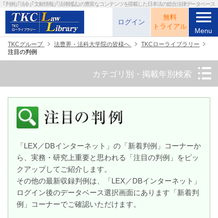
｢判例｣｢法令｣｢文献情報｣｢法律雑誌｣の
豊富なコンテンツを搭載した日本法の総合法律データベース
menu
無料
ログイン
トライアル
Menu
TKCグループ
法曹界・法科大学院の皆様へ
TKCローライブラリー
注目の判例
カテゴリ別・掲載年別検索
「LEX／DBインターネット」の「新着判例」コーナー
か
ら、実務・研究上重要と思われる「注目の判例」を
ピッ
クアップしてご紹介します。
その他の最新収録判例は、「LEX／DBインターネット」
ログイン後のデータベース選択画面にあります
「新着判
例」コーナーでご確認いただけます。