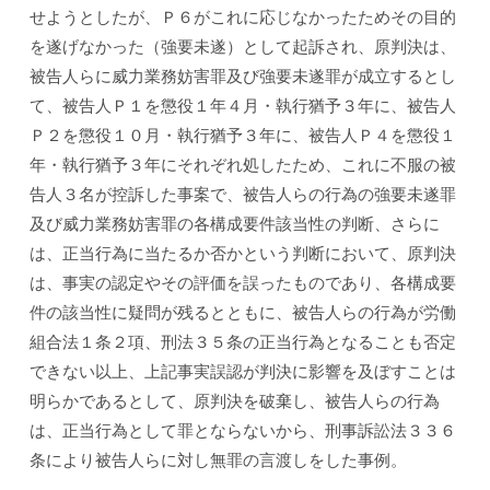
せようとしたが、Ｐ６がこれに応じなかったためその目的
を遂げなかった（強要未遂）として起訴され、原判決は、
被告人らに威力業務妨害罪及び強要未遂罪が成立するとし
て、被告人Ｐ１を懲役１年４月・執行猶予３年に、被告人
Ｐ２を懲役１０月・執行猶予３年に、被告人Ｐ４を懲役１
年・執行猶予３年にそれぞれ処したため、これに不服の被
告人３名が控訴した事案で、被告人らの行為の強要未遂罪
及び威力業務妨害罪の各構成要件該当性の判断、さらに
は、正当行為に当たるか否かという判断において、原判決
は、事実の認定やその評価を誤ったものであり、各構成要
件の該当性に疑問が残るとともに、被告人らの行為が労働
組合法１条２項、刑法３５条の正当行為となることも否定
できない以上、上記事実誤認が判決に影響を及ぼすことは
明らかであるとして、原判決を破棄し、被告人らの行為
は、正当行為として罪とならないから、刑事訴訟法３３６
条により被告人らに対し無罪の言渡しをした事例。