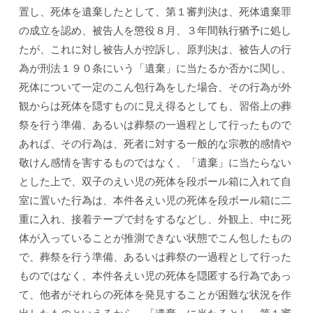
置し、死体を遺棄したとして、第１審判決は、死体遺棄罪
の成立を認め、被告人を懲役８月、３年間執行猶予に処し
たが、これに対し被告人が控訴し、原判決は、被告人の行
為が刑法１９０条にいう「遺棄」に当たるか否かに関し、
死体について一定のこん包行為をした場合、その行為が外
観からは死体を隠すものに見え得るとしても、習俗上の葬
祭を行う準備、あるいは葬祭の一過程として行ったもので
あれば、その行為は、死者に対する一般的な宗教的感情や
敬けん感情を害するものではなく、「遺棄」に当たらない
とした上で、双子のえい児の死体を段ボール箱に入れて自
室に置いた行為は、本件各えい児の死体を段ボール箱に二
重に入れ、接着テープで封をするなどし、外観上、中に死
体が入っていることが推測できない状態でこん包したもの
で、葬祭を行う準備、あるいは葬祭の一過程として行った
ものではなく、本件各えい児の死体を隠匿する行為であっ
て、他者がそれらの死体を発見することが困難な状況を作