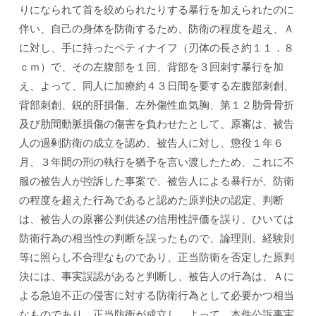
りになられて首を絞められたりする暴行を加えられたのに
伴い、自己の身体を防衛するため、防衛の程度を超え、Ａ
に対し、手に持ったペティナイフ（刃体の長さ約１１．８
ｃｍ）で、その左腹部を１回、背部を３回刺す暴行を加
え、よって、同人に加療約４３日間を要する左腹部刺創、
背部刺創、鋭的肝損傷、左外傷性血気胸、第１２肋骨骨折
及び肋間動脈損傷の傷害を負わせたとして、原審は、被告
人の過剰防衛の成立を認め、被告人に対し、懲役１年６
月、３年間の刑の執行を猶予を言い渡したため、これに不
服の被告人が控訴した事案で、被告人による暴行が、防衛
の程度を超えた行為であると認めた原判決の認定、判断
は、被告人の原審公判供述の信用性評価を誤り、ひいては
防衛行為の相当性の判断を誤ったもので、論理則、経験則
等に照らし不合理なものであり、正当防衛を否定した原判
決には、事実誤認があると判断し、被告人の行為は、Ａに
よる急迫不正の侵害に対する防衛行為として必要かつ相当
なものであり、正当防衛が成立し、よって、本件公訴事実