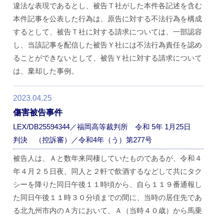
違法な表現であるとし、被告Ｔ社がした本件各記述を含む
本件記事を公表した行為は、原告に対する不法行為を構成
するとして、被告Ｔ社に対する請求については、一部認容
し、当該記事を配信した被告Ｙ社には不法行為責任を認め
ることができないとして、被告Ｙ社に対する請求について
は、棄却した事例。
2023.04.25
傷害被告事件
LEX/DB25594344／福岡高等裁判所 令和 5年 1月25日
判決 （控訴審）／令和4年（う）第277号
被告人は、Ａと数年来同棲していたものであるが、令和４
年４月２５日夜、同人と２軒で飲酒するなどして共にタク
シーを降りた同日午後１１時頃から、自ら１１９番通報し
た同日午後１１時３０分頃までの間に、当時の居住先であ
る北九州市内のＡ方において、Ａ（当時４０歳）から馬乗