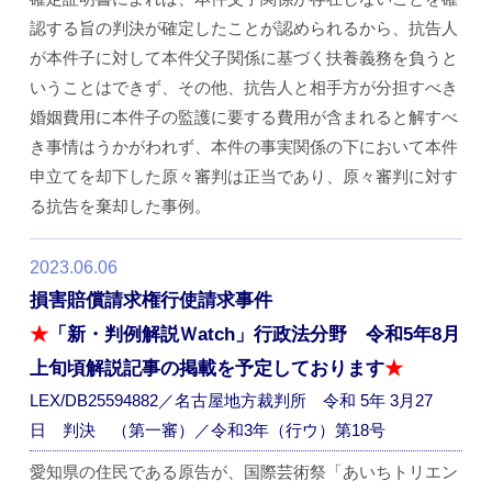
認する旨の判決が確定したことが認められるから、抗告人
が本件子に対して本件父子関係に基づく扶養義務を負うと
いうことはできず、その他、抗告人と相手方が分担すべき
婚姻費用に本件子の監護に要する費用が含まれると解すべ
き事情はうかがわれず、本件の事実関係の下において本件
申立てを却下した原々審判は正当であり、原々審判に対す
る抗告を棄却した事例。
2023.06.06
損害賠償請求権行使請求事件
★
「新・判例解説Ｗatch」行政法分野 令和5年8月
上旬頃解説記事の掲載を予定しております
★
LEX/DB25594882／名古屋地方裁判所 令和 5年 3月27
日 判決 （第一審）／令和3年（行ウ）第18号
愛知県の住民である原告が、国際芸術祭「あいちトリエン