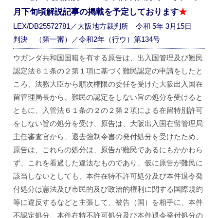
月下旬頃解説記事の掲載を予定しております
★
LEX/DB25572781／大阪地方裁判所 令和 5年 3月15日
判決 （第一審）／令和2年（行ウ）第134号
ウガンダ共和国国籍を有する原告は、出入国管理及び難民
認定法６１条の２第１項に基づく難民認定の申請をしたと
ころ、法務大臣から順次権限の委任を受けた大阪出入国在
留管理局長から、難民の認定をしない旨の処分を受けると
ともに、入管法６１条の２の２第２項による在留特別許可
をしない旨の処分を受け、原告は、大阪出入国在留管理局
主任審査官から、退去強制令書の発付処分を受けたため、
原告は、これらの処分は、原告が難民であるにもかかわら
ず、これを看過した違法なものであり、仮に原告が難民に
該当しないとしても、本件在特不許可処分及び本件退令発
付処分は憲法及び市民的及び政治的権利に関する国際規約
等に違反するなどと主張して、被告（国）を相手に、本件
不認定処分、本件在特不許可処分及び本件退令発付処分の