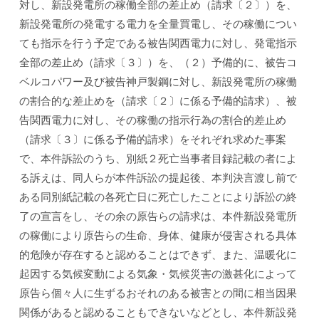
対し、新設発電所の稼働全部の差止め（請求〔２〕）を、
新設発電所の発電する電力を全量買電し、その稼働につい
ても指示を行う予定である被告関西電力に対し、発電指示
全部の差止め（請求〔３〕）を、（２）予備的に、被告コ
ベルコパワー及び被告神戸製鋼に対し、新設発電所の稼働
の割合的な差止めを（請求〔２〕に係る予備的請求）、被
告関西電力に対し、その稼働の指示行為の割合的差止め
（請求〔３〕に係る予備的請求）をそれぞれ求めた事案
で、本件訴訟のうち、別紙２死亡当事者目録記載の者によ
る訴えは、同人らが本件訴訟の提起後、本判決言渡し前で
ある同別紙記載の各死亡日に死亡したことにより訴訟の終
了の宣言をし、その余の原告らの請求は、本件新設発電所
の稼働により原告らの生命、身体、健康が侵害される具体
的危険が存在すると認めることはできず、また、温暖化に
起因する気候変動による気象・気候災害の激甚化によって
原告ら個々人に生ずるおそれのある被害との間に相当因果
関係があると認めることもできないなどとし、本件新設発