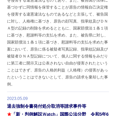
を侵害する違憲違法なものであり、また、被告国が法律に
基づかずに同情報を保管することが原告の情報自己決定権
を侵害する違憲違法なものであるなどと主張して、被告国
に対し、人格権に基づき、原告の顔写真、指掌紋及びＤＮ
Ａ型の記録の削除を求めるとともに、国家賠償法１条１項
に基づき、慰謝料等の支払を求め、また、被告県に対し、
国家賠償法１条１項に基づき、慰謝料等の支払を求めた事
案において、原告に係る被疑者写真記録、指掌紋記録及び
被疑者ＤＮＡ型記録について、個人に関する情報をみだり
に第三者に開示又は公表されない自由が侵害されたという
ことはできず、原告の人格的利益（人格権）の侵害があっ
たということはできないとして、原告の請求を棄却した事
例。
2023.05.09
退去強制令書発付処分取消等請求事件等
★
「新・判例解説Ｗatch」国際公法分野 令和5年6