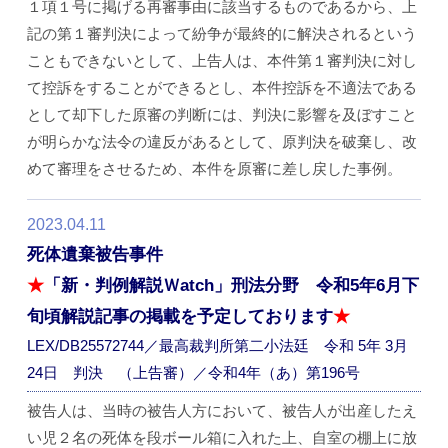
１項１号に掲げる再審事由に該当するものであるから、上
記の第１審判決によって紛争が最終的に解決されるという
こともできないとして、上告人は、本件第１審判決に対し
て控訴をすることができるとし、本件控訴を不適法である
として却下した原審の判断には、判決に影響を及ぼすこと
が明らかな法令の違反があるとして、原判決を破棄し、改
めて審理をさせるため、本件を原審に差し戻した事例。
2023.04.11
死体遺棄被告事件
★
「新・判例解説Ｗatch」刑法分野 令和5年6月下
旬頃解説記事の掲載を予定しております
★
LEX/DB25572744／最高裁判所第二小法廷 令和 5年 3月
24日 判決 （上告審）／令和4年（あ）第196号
被告人は、当時の被告人方において、被告人が出産したえ
い児２名の死体を段ボール箱に入れた上、自室の棚上に放