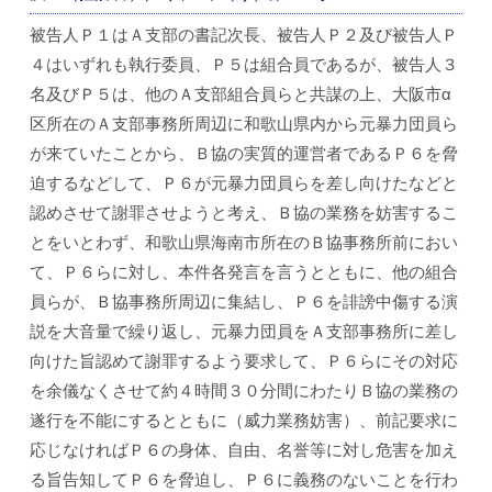
被告人Ｐ１はＡ支部の書記次長、被告人Ｐ２及び被告人Ｐ
４はいずれも執行委員、Ｐ５は組合員であるが、被告人３
名及びＰ５は、他のＡ支部組合員らと共謀の上、大阪市α
区所在のＡ支部事務所周辺に和歌山県内から元暴力団員ら
が来ていたことから、Ｂ協の実質的運営者であるＰ６を脅
迫するなどして、Ｐ６が元暴力団員らを差し向けたなどと
認めさせて謝罪させようと考え、Ｂ協の業務を妨害するこ
とをいとわず、和歌山県海南市所在のＢ協事務所前におい
て、Ｐ６らに対し、本件各発言を言うとともに、他の組合
員らが、Ｂ協事務所周辺に集結し、Ｐ６を誹謗中傷する演
説を大音量で繰り返し、元暴力団員をＡ支部事務所に差し
向けた旨認めて謝罪するよう要求して、Ｐ６らにその対応
を余儀なくさせて約４時間３０分間にわたりＢ協の業務の
遂行を不能にするとともに（威力業務妨害）、前記要求に
応じなければＰ６の身体、自由、名誉等に対し危害を加え
る旨告知してＰ６を脅迫し、Ｐ６に義務のないことを行わ