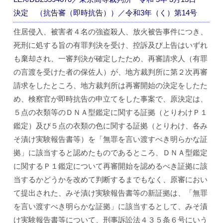
決定 （抗告審（即時抗告））／令和3年（く）第14号
住居侵入、被害者４名の強盗殺人、放火被告事件につき、
死刑に処する旨の有罪判決を受け、控訴及び上告はいずれ
も棄却され、一審判決が確定したため、再審請求人（有罪
の言渡を受けた者の保佐人）が、地方裁判所に第２次再審
請求をしたところ、地方裁判所は再審開始の決定をしたた
め、検察官が即時抗告の申立てをした事案で、原決定は、
５点の衣類等のＤＮＡ型鑑定に関する証拠（とりわけＰ１
鑑定）及び５点の衣類の色に関する証拠（とりわけ、各み
そ漬け実験報告書等）を「無罪を言い渡すべき明らかな証
拠」に該当すると認めたものであるところ、ＤＮＡ型鑑定
に関するＰ１鑑定について再審開始を認めるべき証拠に該
当するかどうかを改めて判断するまでもなく、原審におい
て提出された、みそ漬け実験報告書等の新証拠は、「無罪
を言い渡すべき明らかな証拠」に該当するとして、みそ漬
け実験報告書等について、刑事訴訟法４３５条６号にいう