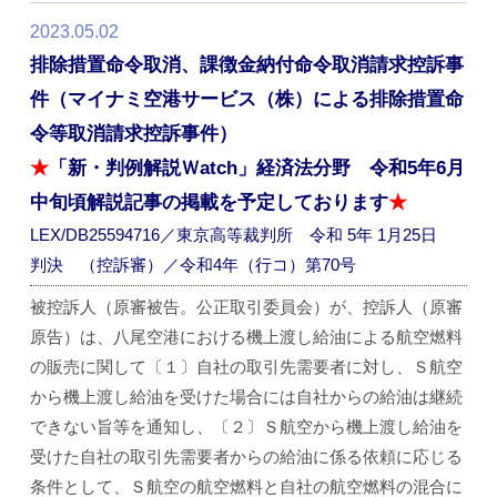
2023.05.02
排除措置命令取消、課徴金納付命令取消請求控訴事
件（マイナミ空港サービス（株）による排除措置命
令等取消請求控訴事件）
★
「新・判例解説Ｗatch」経済法分野 令和5年6月
中旬頃解説記事の掲載を予定しております
★
LEX/DB25594716／東京高等裁判所 令和 5年 1月25日
判決 （控訴審）／令和4年（行コ）第70号
被控訴人（原審被告。公正取引委員会）が、控訴人（原審
原告）は、八尾空港における機上渡し給油による航空燃料
の販売に関して〔１〕自社の取引先需要者に対し、Ｓ航空
から機上渡し給油を受けた場合には自社からの給油は継続
できない旨等を通知し、〔２〕Ｓ航空から機上渡し給油を
受けた自社の取引先需要者からの給油に係る依頼に応じる
条件として、Ｓ航空の航空燃料と自社の航空燃料の混合に