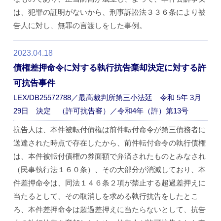
は、犯罪の証明がないから、刑事訴訟法３３６条により被
告人に対し、無罪の言渡しをした事例。
2023.04.18
債権差押命令に対する執行抗告棄却決定に対する許
可抗告事件
LEX/DB25572788／最高裁判所第三小法廷 令和 5年 3月
29日 決定 （許可抗告審）／令和4年（許）第13号
抗告人は、本件被転付債権は前件転付命令が第三債務者に
送達された時点で存在したから、前件転付命令の執行債権
は、本件被転付債権の券面額で弁済されたものとみなされ
（民事執行法１６０条）、その大部分が消滅しており、本
件差押命令は、同法１４６条２項が禁止する超過差押えに
当たるとして、その取消しを求める執行抗告をしたとこ
ろ、本件差押命令は超過差押えに当たらないとして、抗告