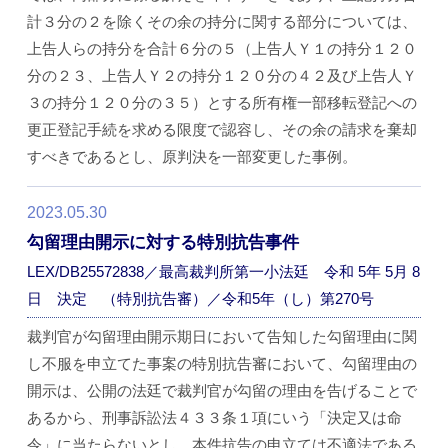
計３分の２を除くその余の持分に関する部分については、
上告人らの持分を合計６分の５（上告人Ｙ１の持分１２０
分の２３、上告人Ｙ２の持分１２０分の４２及び上告人Ｙ
３の持分１２０分の３５）とする所有権一部移転登記への
更正登記手続を求める限度で認容し、その余の請求を棄却
すべきであるとし、原判決を一部変更した事例。
2023.05.30
勾留理由開示に対する特別抗告事件
LEX/DB25572838／最高裁判所第一小法廷 令和 5年 5月 8
日 決定 （特別抗告審）／令和5年（し）第270号
裁判官が勾留理由開示期日において告知した勾留理由に関
し不服を申立てた事案の特別抗告審において、勾留理由の
開示は、公開の法廷で裁判官が勾留の理由を告げることで
あるから、刑事訴訟法４３３条１項にいう「決定又は命
令」に当たらないとし、本件抗告の申立ては不適法である