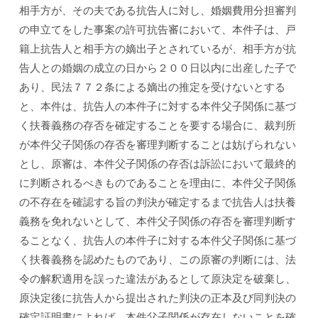
相手方が、その夫である抗告人に対し、婚姻費用分担審判
の申立てをした事案の許可抗告審において、本件子は、戸
籍上抗告人と相手方の嫡出子とされているが、相手方が抗
告人との婚姻の成立の日から２００日以内に出産した子で
あり、民法７７２条による嫡出の推定を受けないとする
と、本件は、抗告人の本件子に対する本件父子関係に基づ
く扶養義務の存否を確定することを要する場合に、裁判所
が本件父子関係の存否を審理判断することは妨げられない
とし、原審は、本件父子関係の存否は訴訟において最終的
に判断されるべきものであることを理由に、本件父子関係
の不存在を確認する旨の判決が確定するまで抗告人は扶養
義務を免れないとして、本件父子関係の存否を審理判断す
ることなく、抗告人の本件子に対する本件父子関係に基づ
く扶養義務を認めたものであり、この原審の判断には、法
令の解釈適用を誤った違法があるとして原決定を破棄し、
原決定後に抗告人から提出された判決の正本及び同判決の
確定証明書によれば、本件父子関係が存在しないことを確