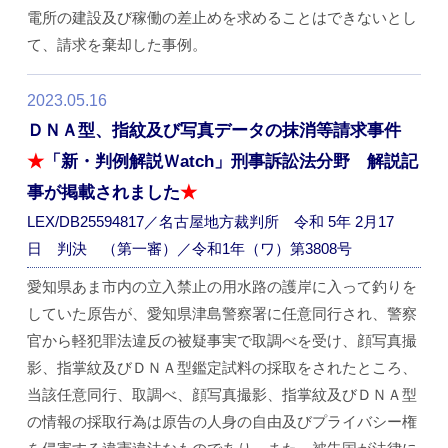
電所の建設及び稼働の差止めを求めることはできないとし
て、請求を棄却した事例。
2023.05.16
ＤＮＡ型、指紋及び写真データの抹消等請求事件
★
「新・判例解説Ｗatch」刑事訴訟法分野 解説記
事が掲載されました
★
LEX/DB25594817／名古屋地方裁判所 令和 5年 2月17
日 判決 （第一審）／令和1年（ワ）第3808号
愛知県あま市内の立入禁止の用水路の護岸に入って釣りを
していた原告が、愛知県津島警察署に任意同行され、警察
官から軽犯罪法違反の被疑事実で取調べを受け、顔写真撮
影、指掌紋及びＤＮＡ型鑑定試料の採取をされたところ、
当該任意同行、取調べ、顔写真撮影、指掌紋及びＤＮＡ型
の情報の採取行為は原告の人身の自由及びプライバシー権