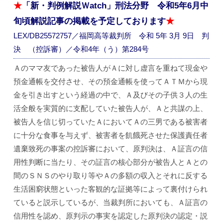
★
「新・判例解説Ｗatch」刑法分野 令和5年6月中
旬頃解説記事の掲載を予定しております
★
LEX/DB25572757／福岡高等裁判所 令和 5年 3月 9日 判
決 （控訴審）／令和4年（う）第284号
Ａのママ友であった被告人がＡに対し虚言を重ねて現金や
預金通帳を交付させ、その預金通帳を使ってＡＴＭから現
金を引き出すという経過の中で、Ａ及びその子供３人の生
活全般を実質的に支配していた被告人が、Ａと共謀の上、
被告人を信じ切っていたＡにおいてＡの三男である被害者
に十分な食事を与えず、被害者を飢餓死させた保護責任者
遺棄致死の事案の控訴審において、原判決は、Ａ証言の信
用性判断に当たり、その証言の核心部分が被告人とＡとの
間のＳＮＳのやり取り等やＡの多額の収入とそれに反する
生活困窮状態といった客観的な証拠等によって裏付けられ
ていると説示しているが、当裁判所においても、Ａ証言の
信用性を認め、原判示の事実を認定した原判決の認定・説