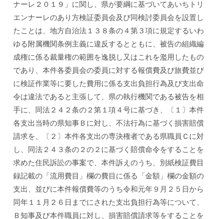
ナーレ２０１９」に関し、県が要綱に基づいてあいちトリ
エンナーレのあり方検証委員会及び同検討委員会を設置し
たことは、地方自治法１３８条の４第３項に規定するいわ
ゆる附属機関条例主義に違反するとともに、被告の組織編
成権に係る裁量権の範囲を逸脱し又はこれを濫用したもの
であり、本件各委員会の委員に対する報償費及び旅費並び
に検証作業等に要した費用に係る支出負担行為及び支出命
令は違法であると主張して、県の執行機関である被告を相
手に、同法２４２条の２第１項４号に基づき、〔１〕本件
各支出当時の県知事Ｂに対し、不法行為に基づく損害賠償
請求を、〔２〕本件各支出の専決権者である県職員Ｃに対
し、同法２４３条の２の２に基づく賠償命令をすることを
求めた住民訴訟の事案で、本件訴えのうち、別紙検証費目
録記載の「流用費目」欄の費目に係る「金額」欄の金額の
支出、並びに本件報償費等のうち令和元年９月２５日から
同年１１月２６日までにされた支出負担行為等について、
Ｂ知事及び本件職員に対し、損害賠償請求等をすることを