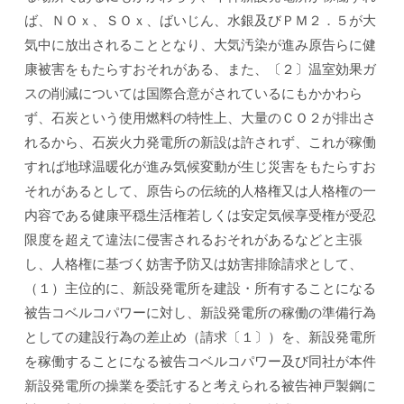
ば、ＮＯｘ、ＳＯｘ、ばいじん、水銀及びＰＭ２．５が大
気中に放出されることとなり、大気汚染が進み原告らに健
康被害をもたらすおそれがある、また、〔２〕温室効果ガ
スの削減については国際合意がされているにもかかわら
ず、石炭という使用燃料の特性上、大量のＣＯ２が排出さ
れるから、石炭火力発電所の新設は許されず、これが稼働
すれば地球温暖化が進み気候変動が生じ災害をもたらすお
それがあるとして、原告らの伝統的人格権又は人格権の一
内容である健康平穏生活権若しくは安定気候享受権が受忍
限度を超えて違法に侵害されるおそれがあるなどと主張
し、人格権に基づく妨害予防又は妨害排除請求として、
（１）主位的に、新設発電所を建設・所有することになる
被告コベルコパワーに対し、新設発電所の稼働の準備行為
としての建設行為の差止め（請求〔１〕）を、新設発電所
を稼働することになる被告コベルコパワー及び同社が本件
新設発電所の操業を委託すると考えられる被告神戸製鋼に