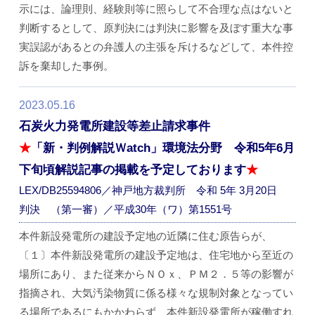
示には、論理則、経験則等に照らして不合理な点はないと
判断するとして、原判決には判決に影響を及ぼす重大な事
実誤認があるとの弁護人の主張を斥けるなどして、本件控
訴を棄却した事例。
2023.05.16
石炭火力発電所建設等差止請求事件
★
「新・判例解説Ｗatch」環境法分野 令和5年6月
下旬頃解説記事の掲載を予定しております
★
LEX/DB25594806／神戸地方裁判所 令和 5年 3月20日
判決 （第一審）／平成30年（ワ）第1551号
本件新設発電所の建設予定地の近隣に住む原告らが、
〔１〕本件新設発電所の建設予定地は、住宅地から至近の
場所にあり、また従来からＮＯｘ、ＰＭ２．５等の影響が
指摘され、大気汚染物質に係る様々な規制対象となってい
る場所であるにもかかわらず、本件新設発電所が稼働すれ