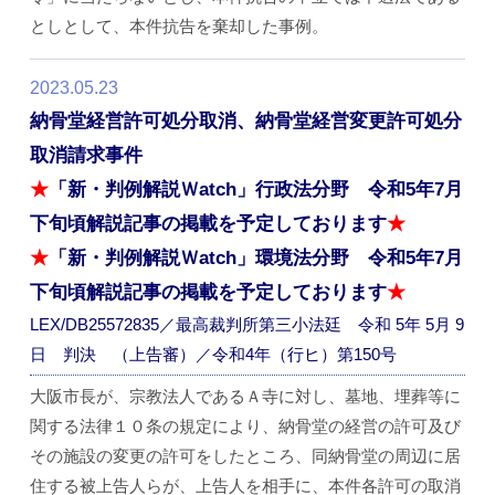
としとして、本件抗告を棄却した事例。
2023.05.23
納骨堂経営許可処分取消、納骨堂経営変更許可処分
取消請求事件
★
「新・判例解説Ｗatch」行政法分野 令和5年7月
下旬頃解説記事の掲載を予定しております
★
★
「新・判例解説Ｗatch」環境法分野 令和5年7月
下旬頃解説記事の掲載を予定しております
★
LEX/DB25572835／最高裁判所第三小法廷 令和 5年 5月 9
日 判決 （上告審）／令和4年（行ヒ）第150号
大阪市長が、宗教法人であるＡ寺に対し、墓地、埋葬等に
関する法律１０条の規定により、納骨堂の経営の許可及び
その施設の変更の許可をしたところ、同納骨堂の周辺に居
住する被上告人らが、上告人を相手に、本件各許可の取消