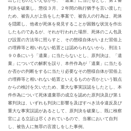
出したものといえるから、「遺棄」に当たるとし、第１審
判決を破棄し、懲役３月、２年間の執行猶予を言い渡した
ため、被告人が上告をした事案で、被告人の行為は、死体
を隠匿し、他者が死体を発見することが困難な状況を作出
したものであるが、それが行われた場所、死体のこん包及
び設置の方法等に照らすと、その態様自体がいまだ習俗上
の埋葬等と相いれない処置とは認められないから、刑法１
９０条にいう「遺棄」に当たらないとし、原判決は、「遺
棄」についての解釈を誤り、本件作為が「遺棄」に当たる
か否かの判断をするに当たり必要なその態様自体が習俗上
の埋葬等と相いれない処置といえるものか否かという観点
からの検討を欠いたため、重大な事実誤認をしたとし、本
件作為について死体遺棄罪の成立を認めた原判決及び第１
審判決は、いずれも判決に影響を及ぼすべき法令違反及び
重大な事実誤認があるとして、原判決を破棄し、既に検察
官による立証は尽くされているので、当審において自判
し、被告人に無罪の言渡しをした事例。