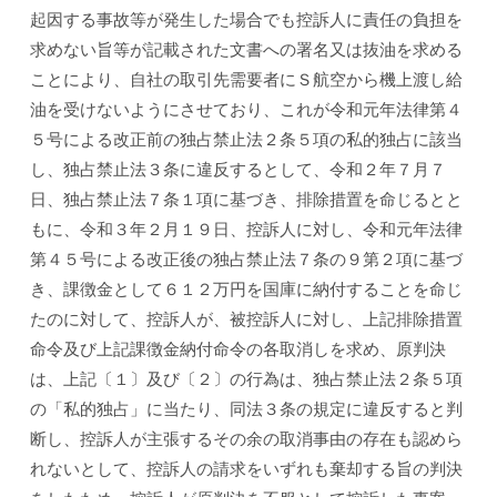
起因する事故等が発生した場合でも控訴人に責任の負担を
求めない旨等が記載された文書への署名又は抜油を求める
ことにより、自社の取引先需要者にＳ航空から機上渡し給
油を受けないようにさせており、これが令和元年法律第４
５号による改正前の独占禁止法２条５項の私的独占に該当
し、独占禁止法３条に違反するとして、令和２年７月７
日、独占禁止法７条１項に基づき、排除措置を命じるとと
もに、令和３年２月１９日、控訴人に対し、令和元年法律
第４５号による改正後の独占禁止法７条の９第２項に基づ
き、課徴金として６１２万円を国庫に納付することを命じ
たのに対して、控訴人が、被控訴人に対し、上記排除措置
命令及び上記課徴金納付命令の各取消しを求め、原判決
は、上記〔１〕及び〔２〕の行為は、独占禁止法２条５項
の「私的独占」に当たり、同法３条の規定に違反すると判
断し、控訴人が主張するその余の取消事由の存在も認めら
れないとして、控訴人の請求をいずれも棄却する旨の判決