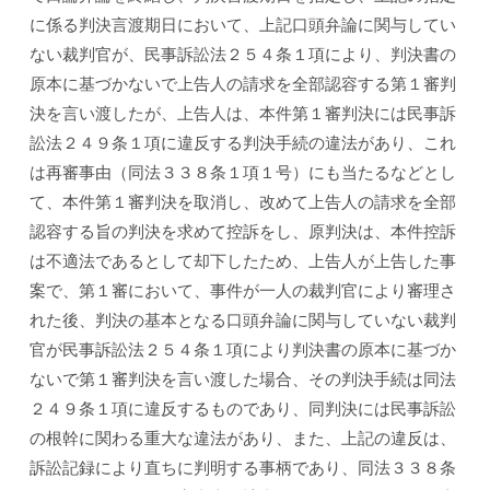
に係る判決言渡期日において、上記口頭弁論に関与してい
ない裁判官が、民事訴訟法２５４条１項により、判決書の
原本に基づかないで上告人の請求を全部認容する第１審判
決を言い渡したが、上告人は、本件第１審判決には民事訴
訟法２４９条１項に違反する判決手続の違法があり、これ
は再審事由（同法３３８条１項１号）にも当たるなどとし
て、本件第１審判決を取消し、改めて上告人の請求を全部
認容する旨の判決を求めて控訴をし、原判決は、本件控訴
は不適法であるとして却下したため、上告人が上告した事
案で、第１審において、事件が一人の裁判官により審理さ
れた後、判決の基本となる口頭弁論に関与していない裁判
官が民事訴訟法２５４条１項により判決書の原本に基づか
ないで第１審判決を言い渡した場合、その判決手続は同法
２４９条１項に違反するものであり、同判決には民事訴訟
の根幹に関わる重大な違法があり、また、上記の違反は、
訴訟記録により直ちに判明する事柄であり、同法３３８条