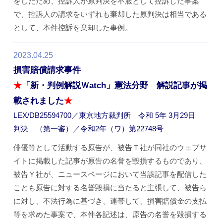
をしたため、控訴人が原判決を不服として控訴した事案
で、控訴人の請求をいずれも棄却した原判決は相当である
として、本件控訴を棄却した事例。
2023.04.25
損害賠償請求事件
★
「新・判例解説Ｗatch」憲法分野 解説記事が掲
載されました
★
LEX/DB25594700／東京地方裁判所 令和 5年 3月29日
判決 （第一審）／令和2年（ワ）第22748号
俳優等として活動する原告が、被告Ｔ社が同社のウェブサ
イトに掲載した記事が原告の名誉を毀損するものであり、
被告Ｙ社が、ニュースページにおいて当該記事を配信した
ことも原告に対する名誉毀損に当たると主張して、被告ら
に対し、不法行為に基づき、連帯して、損害賠償金の支払
等を求めた事案で、本件各記述は、原告の名誉を毀損する