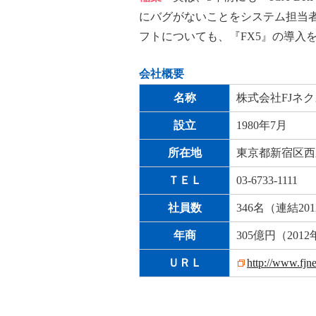
にバグがないことをシステム担当
フトについても、『FX5』の導入
会社概要
名称
株式会社FJネ
設立
1980年7月
所在地
東京都新宿区西新
ＴＥＬ
03-6733-1111
社員数
346名（連結20
年商
305億円（201
ＵＲＬ
http://www.fjn