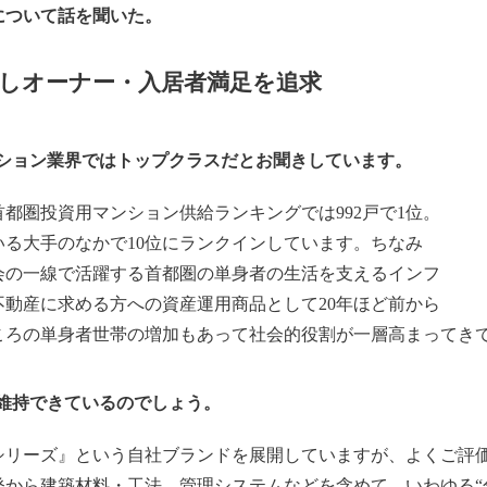
について話を聞いた。
売しオーナー・入居者満足を追求
ンション業界ではトップクラスだとお聞きしています。
首都圏投資用マンション供給ランキングでは992戸で1位。
る大手のなかで10位にランクインしています。ちなみ
会の一線で活躍する首都圏の単身者の生活を支えるインフ
動産に求める方への資産運用商品として20年ほど前から
ころの単身者世帯の増加もあって社会的役割が一層高まってき
維持できているのでしょう。
リーズ』という自社ブランドを展開していますが、よくご評
発から建築材料・工法、管理システムなどを含めて、いわゆる“