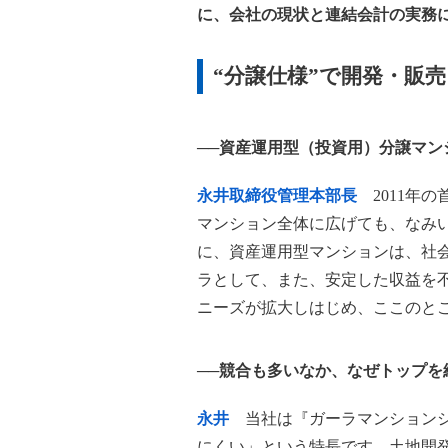
に、会社の現状と連結会計の実務
“分譲仕様”で開発・販
──資産運用型（投資用）分譲マ
永井取締役管理本部長
2011年の
マンション全体に広げても、なみい
に、資産運用型マンションは、社
ラとして、また、安定した収益を不
ニーズが拡大しはじめ、ここのと
──競合も多いなか、なぜトップを
永井
当社は『ガーラマンションシ
にくい」という特長です。土地開