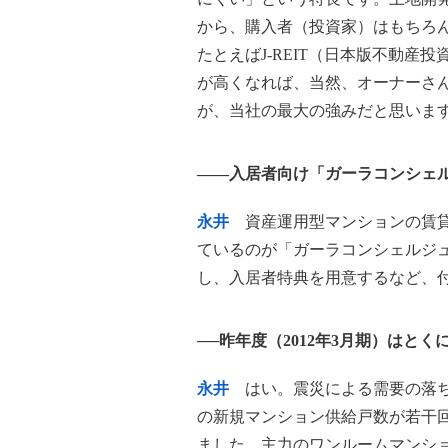
から、購入者（投資家）はもちろ
たとえばJ-REIT（日本版不動
が高くなれば、当然、オーナーさ
が、当社の最大の強みだと思いま
――入居者向け「ガーラコンシェ
永井
資産運用型マンションの賃貸
ているのが「ガーラコンシェルジ
し、入居者特典を用意するなど、
──昨年度（2012年3月期）はと
永井
はい。震災による需要の落ち
の新規マンション供給戸数が若干
ました。主力のワンルームマンシ