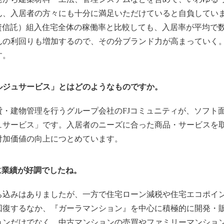
ん、入居者の方々にも十分に満足いただけていると自負してい
産投資信託）組入住宅全体の稼働率と比較しても、入居率が平均
んの利回りも増加するので、その分ブランド力が高まっていく
す。
ルジュサービス」とはどのようなものですか。
・建物管理を行うグループ会社のFJコミュニティが、ソフト
ュサービス」です。入居者のニーズに合った商品・サービスを
付加価値の向上につとめています。
くに業績が好調でしたね。
込みはありましたが、一方で住宅ローン減税や住宅エコポイ
回復するなか、『ガーラマンション』を中心に積極的に開発・
ョンだけでなく、中古マンションの売買やファミリーマンショ