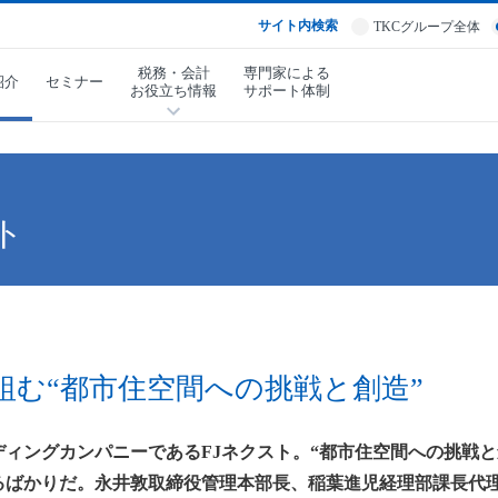
サイト内検索
TKCグループ全体
税務・会計
専門家による
紹介
セミナー
お役立ち情報
サポート体制
ト
組む“都市住空間への挑戦と創造”
ィングカンパニーであるFJネクスト。“都市住空間への挑戦と
るばかりだ。永井敦取締役管理本部長、稲葉進児経理部課長代