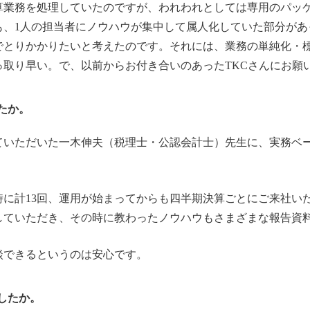
算業務を処理していたのですが、われわれとしては専用のパッ
も、1人の担当者にノウハウが集中して属人化していた部分があ
でとりかかりたいと考えたのです。それには、業務の単純化・
っ取り早い。で、以前からお付き合いのあったTKCさんにお願
たか。
いただいた一木伸夫（税理士・公認会計士）先生に、実務ベ
に計13回、運用が始まってからも四半期決算ごとにご来社い
していただき、その時に教わったノウハウもさまざまな報告資
できるというのは安心です。
したか。