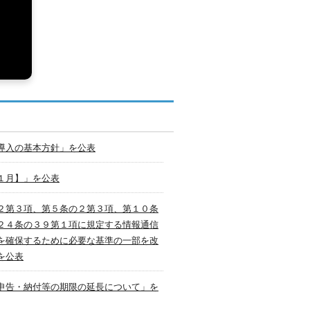
導入の基本方針」を公表
１月】」を公表
２第３項、第５条の２第３項、第１０条
２４条の３９第１項に規定する情報通信
を確保するために必要な基準の一部を改
を公表
申告・納付等の期限の延長について」を