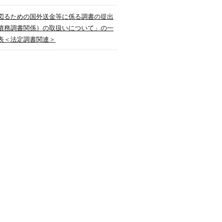
図るための国外送金等に係る調書の提出
債務調書関係）の取扱いについて」の一
表＜法定調書関連＞