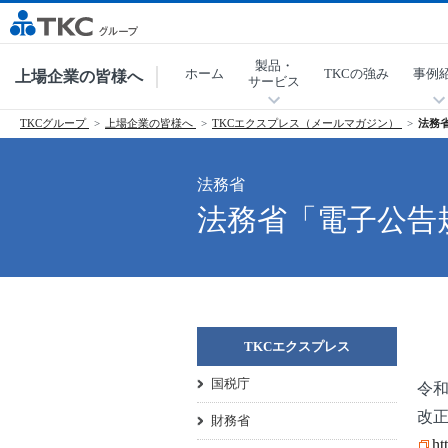
製品・
ホーム
TKCの強み
事例
上場企業の皆様へ
サービス
TKCグループ
上場企業の皆様へ
TKCエクスプレス（メールマガジン）
法務
法務省
法務省「電子公告
TKCエクスプレス
国税庁
令
改
財務省
ht