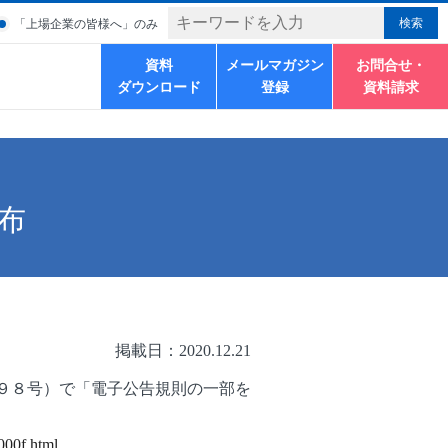
「上場企業の皆様へ」のみ
資料
メールマガジン
お問合せ・
ダウンロード
登録
資料請求
布
掲載日：2020.12.21
９８号）で「電子公告規則の一部を
000f.html