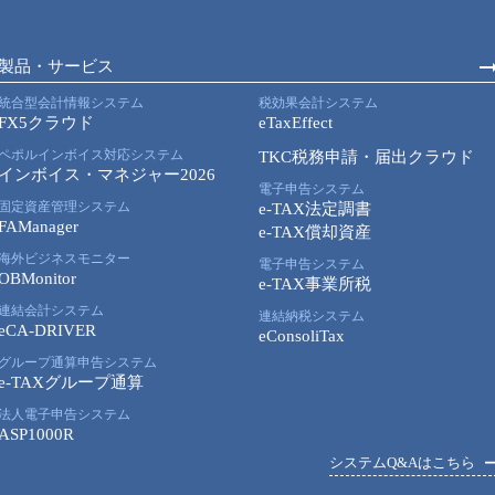
製品・サービス
統合型会計情報システム
税効果会計システム
FX5クラウド
eTaxEffect
ペポルインボイス対応システム
TKC税務申請・届出クラウド
インボイス・マネジャー2026
電子申告システム
固定資産管理システム
e-TAX法定調書
FAManager
e-TAX償却資産
海外ビジネスモニター
電子申告システム
OBMonitor
e-TAX事業所税
連結会計システム
連結納税システム
eCA-DRIVER
eConsoliTax
グループ通算申告システム
e-TAXグループ通算
法人電子申告システム
ASP1000R
システムQ&Aはこちら