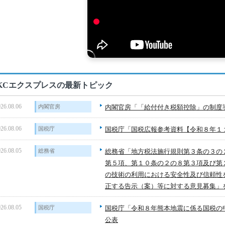
KCエクスプレスの最新トピック
26.08.06
内閣官房
内閣官房「「給付付き税額控除」の制度
26.08.06
国税庁
国税庁「国税広報参考資料【令和８年１
26.08.05
総務省
総務省「地方税法施行規則第３条の３の
第５項、第１０条の２の８第３項及び第
の技術の利用における安全性及び信頼性
正する告示（案）等に対する意見募集」
26.08.05
国税庁
国税庁「令和８年熊本地震に係る国税の
公表