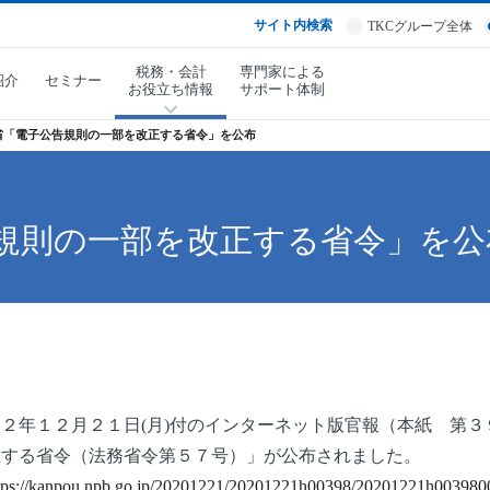
サイト内検索
TKCグループ全体
税務・会計
専門家による
紹介
セミナー
お役立ち情報
サポート体制
省「電子公告規則の一部を改正する省令」を公布
規則の一部を改正する省令」を公
和２年１２月２１日
(
月
)
付のインターネット版官報（本紙 第３
正する省令（法務省令第５７号）」が公布されました。
tps://kanpou.npb.go.jp/20201221/20201221h00398/20201221h003980