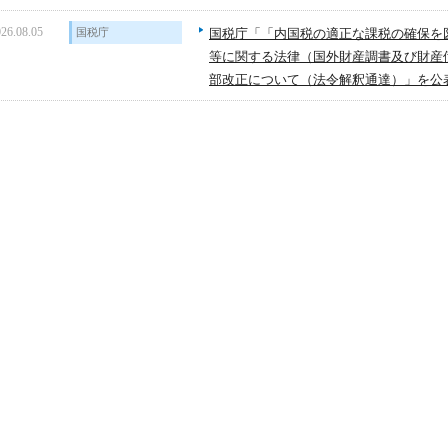
26.08.05
国税庁
国税庁「「内国税の適正な課税の確保を
等に関する法律（国外財産調書及び財産
部改正について（法令解釈通達）」を公