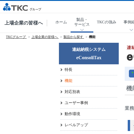
製品・
ホーム
TKCの強み
事例
上場企業の皆様へ
サービス
TKCグループ
上場企業の皆様へ
製品から探す
機能
連結納税システム
eConsoliTax
特長
機能
機
対応別表
ユーザー事例
業務
動作環境
レベルアップ