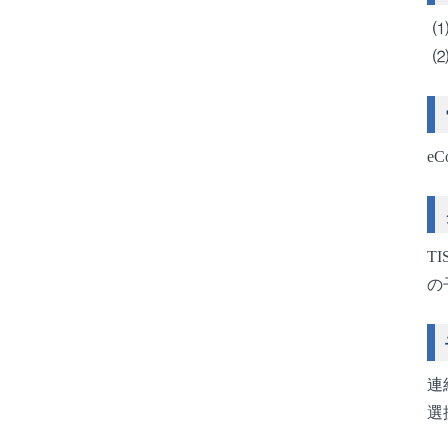
e
T
の
連
選