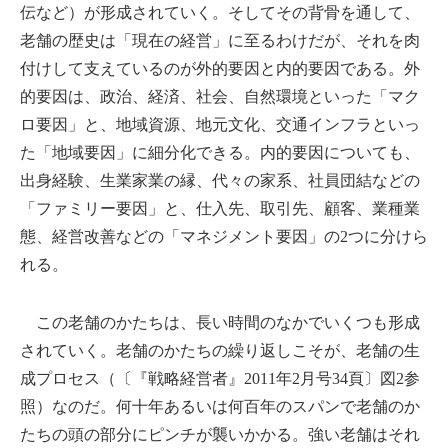
伝など）が形成されていく。そしてその背骨を通して、
老舗の歴史は「現在の経営」に至るわけだが、それを肉
付けして支えているのが外的要因と内的要因である。外
的要因は、政治、経済、社会、自然環境といった「マク
ロ要因」と、地域資源、地元文化、交通インフラといっ
た「地域要因」に細分化できる。内的要因についても、
出身経験、生業家業の縁、代々の家系、社員団結などの
「ファミリー要因」と、仕入先、取引先、顧客、業種業
態、経営改善などの「マネジメント要因」の2つに分けら
れる。
この老舗のかたちは、長い時間のなかでいくつも形成
されていく。老舗のかたちの繰り返しこそが、老舗の生
成プロセス（〔『戦略経営者』2011年2月号34頁〕図2参
照）なのだ。何十年あるいは何百年のスパンで老舗のか
たちの頭の部分にピンチが襲いかかる。強い老舗はそれ