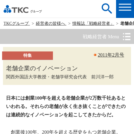
TKCグループ
経営者の皆様へ
情報誌「戦略経営者」
老舗企
戦略経営者 Menu
2011年2月号
特集
老舗企業のイノベーション
関西外国語大学教授・老舗学研究会代表 前川洋一郎
日本には創業100年を超える老舗企業が2万数千社あると
いわれる。それらの老舗が永く生き抜くことができたの
は連続的なイノベーションを起こしてきたからだ。
創業後100年、200年を超える歴史をもつ老舗企業。