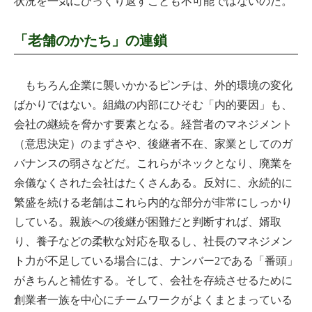
状況を一気にひっくり返すことも不可能ではないのだ。
「老舗のかたち」の連鎖
もちろん企業に襲いかかるピンチは、外的環境の変化
ばかりではない。組織の内部にひそむ「内的要因」も、
会社の継続を脅かす要素となる。経営者のマネジメント
（意思決定）のまずさや、後継者不在、家業としてのガ
バナンスの弱さなどだ。これらがネックとなり、廃業を
余儀なくされた会社はたくさんある。反対に、永続的に
繁盛を続ける老舗はこれら内的な部分が非常にしっかり
している。親族への後継が困難だと判断すれば、婿取
り、養子などの柔軟な対応を取るし、社長のマネジメン
ト力が不足している場合には、ナンバー2である「番頭」
がきちんと補佐する。そして、会社を存続させるために
創業者一族を中心にチームワークがよくまとまっている