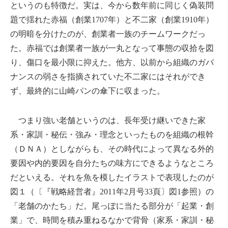
というのも特徴だ。実は、今から数年前に同じく偽装問
題で揺れた赤福（創業1707年）と不二家（創業1910年）
の明暗を分けたのが、創業者一族のチームワークだっ
た。赤福では創業者一族が一丸となって事態の収拾を図
り、傷口を最小限に抑えた。他方、以前から組織のガバ
ナンスの弱さを指摘されていた不二家にはそれができ
ず、最終的に山崎パンの傘下に収まった。
つまり強い老舗というのは、長年受け継いできた家
系・家訓・秘伝・強み・理念といったものを組織の根幹
（ＤＮＡ）としながらも、その時代によって異なる外的
要因や内的要因を自分たちの味方にできるようなところ
だといえる。それを魚を模したイラストで表現したのが
図１（〔『戦略経営者』2011年2月号33頁〕図1参照）の
「老舗のかたち」だ。尾っぽに当たる部分が「起業・創
業」で、時間を積み重ねるなかで背骨（家系・家訓・秘