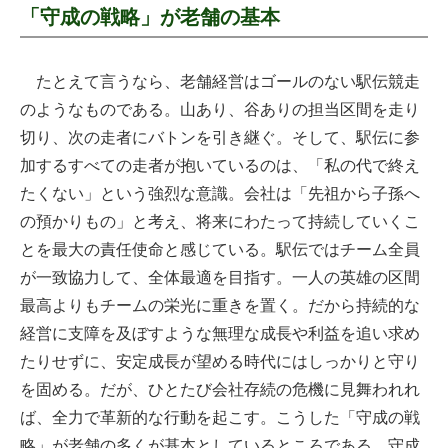
「守成の戦略」が老舗の基本
たとえて言うなら、老舗経営はゴールのない駅伝競走
のようなものである。山あり、谷ありの担当区間を走り
切り、次の走者にバトンを引き継ぐ。そして、駅伝に参
加するすべての走者が抱いているのは、「私の代で終え
たくない」という強烈な意識。会社は「先祖から子孫へ
の預かりもの」と考え、将来にわたって持続していくこ
とを最大の責任使命と感じている。駅伝ではチーム全員
が一致協力して、全体最適を目指す。一人の英雄の区間
最高よりもチームの栄光に重きを置く。だから持続的な
経営に支障を及ぼすような無理な成長や利益を追い求め
たりせずに、安定成長が望める時代にはしっかりと守り
を固める。だが、ひとたび会社存続の危機に見舞われれ
ば、全力で革新的な行動を起こす。こうした「守成の戦
略」が老舗の多くが基本としているところである。守成