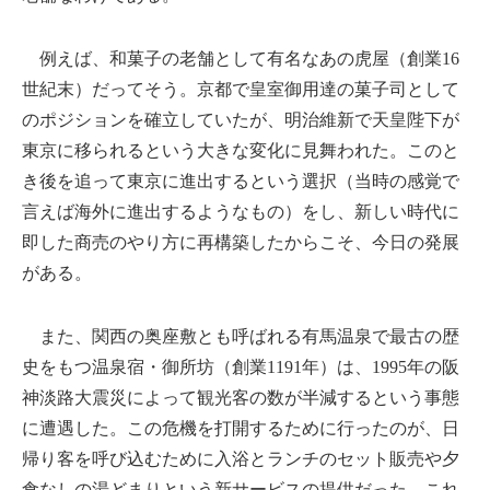
例えば、和菓子の老舗として有名なあの虎屋（創業16
世紀末）だってそう。京都で皇室御用達の菓子司として
のポジションを確立していたが、明治維新で天皇陛下が
東京に移られるという大きな変化に見舞われた。このと
き後を追って東京に進出するという選択（当時の感覚で
言えば海外に進出するようなもの）をし、新しい時代に
即した商売のやり方に再構築したからこそ、今日の発展
がある。
また、関西の奥座敷とも呼ばれる有馬温泉で最古の歴
史をもつ温泉宿・御所坊（創業1191年）は、1995年の阪
神淡路大震災によって観光客の数が半減するという事態
に遭遇した。この危機を打開するために行ったのが、日
帰り客を呼び込むために入浴とランチのセット販売や夕
食なしの湯どまりという新サービスの提供だった。これ