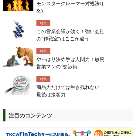
モンスタークレーマー対処法Q
&A
特集
この営業会議が効く！強い会社
の“作戦室”はここが違う
特集
やっぱり決め手は人間力！敏腕
営業マンの"交渉術"
特集
商品力だけでは生き残れない
最後は接客力！
注目のコンテンツ