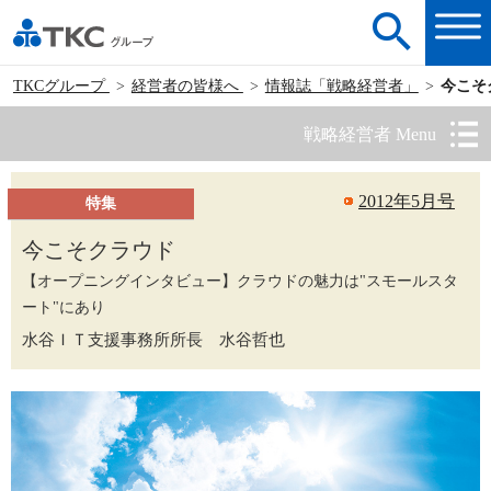
TKCグループ
経営者の皆様へ
情報誌「戦略経営者」
今こそ
戦略経営者 Menu
2012年5月号
特集
今こそクラウド
【オープニングインタビュー】クラウドの魅力は"スモールスタ
ート"にあり
水谷ＩＴ支援事務所所長 水谷哲也