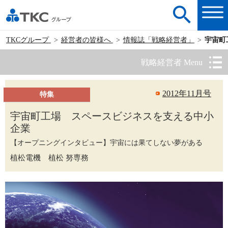
TKCグループ
経営者の皆様へ
情報誌「戦略経営者」
宇宙町
戦略経営者 Menu
2012年11月号
特集
宇宙町工場 スペースビジネスを支える中小
企業
【オープニングインタビュー】宇宙には果てしない夢がある
植松電機 植松 努専務