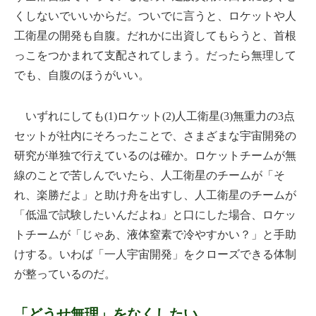
くしないでいいからだ。ついでに言うと、ロケットや人
工衛星の開発も自腹。だれかに出資してもらうと、首根
っこをつかまれて支配されてしまう。だったら無理して
でも、自腹のほうがいい。
いずれにしても(1)ロケット(2)人工衛星(3)無重力の3点
セットが社内にそろったことで、さまざまな宇宙開発の
研究が単独で行えているのは確か。ロケットチームが無
線のことで苦しんでいたら、人工衛星のチームが「そ
れ、楽勝だよ」と助け舟を出すし、人工衛星のチームが
「低温で試験したいんだよね」と口にした場合、ロケッ
トチームが「じゃあ、液体窒素で冷やすかい？」と手助
けする。いわば「一人宇宙開発」をクローズできる体制
が整っているのだ。
「どうせ無理」をなくしたい