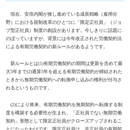
現在、安倍内閣が推し進めている成長戦略（雇用分
野）における規制改革のひとつに「限定正社員」（ジョ
ブ型正社員）制度の創設があります。今しきりに話題に
のぼっていますが、背景には今年改正された労働契約法
による有期労働契約の新ルールがあるようです。
新ルールとは(1)有期労働契約の期間は更新を含めて最
大5年まで(2)通算5年を超える有期労働契約が締結された
ときから無期労働契約への転換申し込みの権利が付与さ
れるというものです。
(2)により将来、有期労働契約を無期契約へ転換する制
度を構築する必要性が生まれ、「正社員でない無期労働
契約」形態として限定正社員がクローズアップされるこ
とになったわけです。限定正社員は、非正社員の有期契