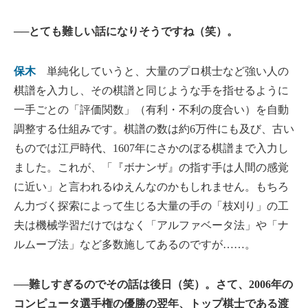
──とても難しい話になりそうですね（笑）。
保木
単純化していうと、大量のプロ棋士など強い人の
棋譜を入力し、その棋譜と同じような手を指せるように
一手ごとの「評価関数」（有利・不利の度合い）を自動
調整する仕組みです。棋譜の数は約6万件にも及び、古い
ものでは江戸時代、1607年にさかのぼる棋譜まで入力し
ました。これが、「『ボナンザ』の指す手は人間の感覚
に近い」と言われるゆえんなのかもしれません。もちろ
ん力づく探索によって生じる大量の手の「枝刈り」の工
夫は機械学習だけではなく「アルファベータ法」や「ナ
ルムーブ法」など多数施してあるのですが……。
──難しすぎるのでその話は後日（笑）。さて、2006年の
コンピュータ選手権の優勝の翌年、トップ棋士である渡