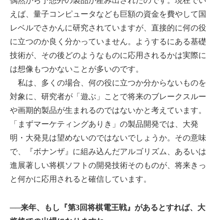
偶然から予想外の製品が産み出されたのです。現在でい
えば、量子コンピュータなども巨額の資金を費やして国
レベルでさかんに研究されていますが、直接的に何の役
に立つのか良く分かっていません。ようするにある基礎
技術が、その後どのようなものに応用されるかは実際に
は想像もつかないことが多いのです。
私は、多くの場合、何の役に立つか分からないものを
対象に、研究者が「遊ぶ」ことで将来のブレークスルー
や画期的製品が生まれるのではないかと考えています。
「まずマーケティングありき」の製品開発では、大発
明・大発見は望めないのではないでしょうか。その意味
で、『ボナンザ』に組み込んだアルゴリズム、あるいは
進展著しい将棋ソフトの開発技術そのものが、将来きっ
と何かに応用されると確信しています。
──来年、もし『第3回将棋電王戦』があるとすれば、大