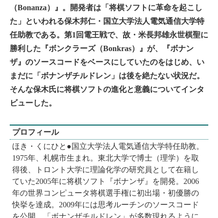
（Bonanza）』。開発者は「将棋ソフトに革命を起こし
た」といわれる保木邦仁・国立大学法人電気通信大学特
任助教である。第1回電王戦で、故・米長邦雄永世棋聖に
勝利した『ボンクラーズ（Bonkras）』が、『ボナン
ザ』のソースコードをベースにしていたのをはじめ、い
まだに「ボナンザチルドレン」は後を絶たない状況だ。
そんな保木氏に将棋ソフトの進化と意義についてインタ
ビューした。
プロフィール
ほき・くにひと●国立大学法人電気通信大学特任助教。
1975年、札幌市生まれ。東北大学で博士（理学）を取
得後、トロント大学に理論化学の研究員として在籍し
ていた2005年に将棋ソフト『ボナンザ』を開発。2006
年の世界コンピュータ将棋選手権に初出場・初優勝の
快挙を達成。2009年には思考ルーチンのソースコード
を公開。「ボナンザチルドレン」が多数現れるように