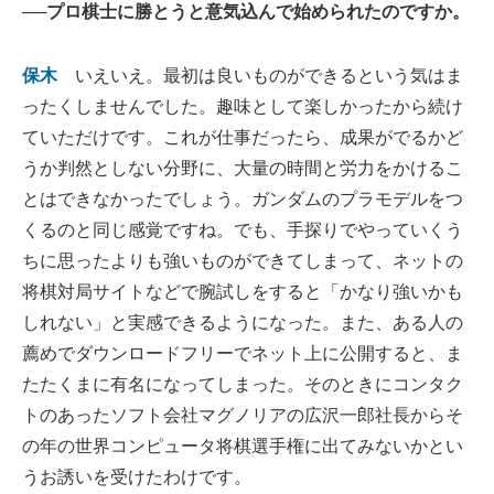
──プロ棋士に勝とうと意気込んで始められたのですか。
保木
いえいえ。最初は良いものができるという気はま
ったくしませんでした。趣味として楽しかったから続け
ていただけです。これが仕事だったら、成果がでるかど
うか判然としない分野に、大量の時間と労力をかけるこ
とはできなかったでしょう。ガンダムのプラモデルをつ
くるのと同じ感覚ですね。でも、手探りでやっていくう
ちに思ったよりも強いものができてしまって、ネットの
将棋対局サイトなどで腕試しをすると「かなり強いかも
しれない」と実感できるようになった。また、ある人の
薦めでダウンロードフリーでネット上に公開すると、ま
たたくまに有名になってしまった。そのときにコンタク
トのあったソフト会社マグノリアの広沢一郎社長からそ
の年の世界コンピュータ将棋選手権に出てみないかとい
うお誘いを受けたわけです。