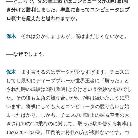
──ところで、先の電王戦ではコンピュータが3勝1敗1引
き分けと勝利しました。率直に言ってコンピュータはプ
ロ棋士を超えたと思われますか。
保木
それは分かりませんが、僕はまだじゃないかと。
──なぜでしょう。
保木
まず言えるのはデータが少なすぎます。チェスに
しても最初にディープブルーが世界王者に「勝った」と
された時の成績は2勝1敗3引き分けという微妙なものでし
た。その後も互角の競り合いが6、7年は続いたように思
います。将棋にしても人とコンピュータの競り合いは始
まったばかり。しかも、チェスの理論上の探索空間の大
きさは10の120乗なのに対して、取った駒を使える将棋は
10の220～260乗。圧倒的に将棋の方が複雑なのです。つ