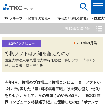
TKCグループ
経営者の皆様へ
情報誌「戦略経営者」
国立大
戦略経営者 Menu
2013年8月号
戦経インタビュー
将棋ソフトは人知を超えたのか…
国立大学法人電気通信大学特任助教 将棋ソフト『ボナン
ザ』開発者 保木邦仁氏
今年4月、将棋のプロ棋士と将棋コンピューターソフトが
5対5で対戦した「第2回将棋電王戦」は大変な盛り上がり
を見せた。そして、その興奮さめやらぬ5月、「第23回世
界コンピュータ将棋選手権」に優勝したのは『ボナンザ