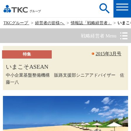
TKCグループ
経営者の皆様へ
情報誌「戦略経営者」
いまこそ
戦略経営者 Menu
2015年3月号
特集
いまこそASEAN
中小企業基盤整備機構 販路支援部シニアアドバイザー 佐
藤一八