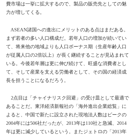
費市場は一挙に拡大するので、製品の販売先としての魅
力が増してくる。
ASEAN諸国への進出にメリットのある点はまだある。
まず若者の多い人口構成だ。若年人口の増加が続いてい
て、将来他の地域よりも人口ボーナス期（生産年齢人口
が従属人口の2倍以上）が長く継続することが見込まれて
いる。今後若年層は更に伸び続けて、旺盛な消費者とし
て、そして産業を支える労働者として、その国の経済成
長を担うことになるだろう。
2点目は「チャイナリスク回避」の受け皿として最適で
あることだ。東洋経済新報社の「海外進出企業総覧」に
よると、中国で新たに設立された現地法人数はピークの
2004年には506社だったが、2013年は110社と急減、2014
年は更に減少しているという。またジェトロの「2013年