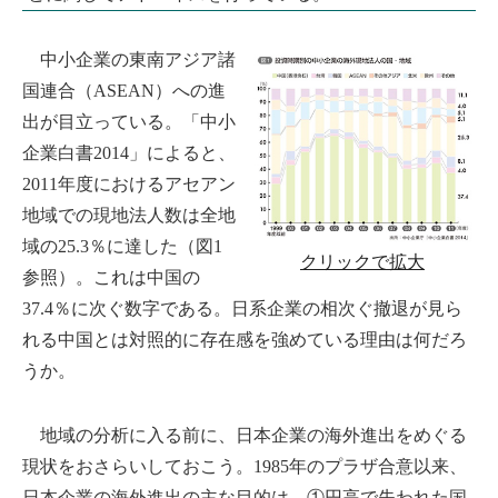
中小企業の東南アジア諸
国連合（ASEAN）への進
出が目立っている。「中小
企業白書2014」によると、
2011年度におけるアセアン
地域での現地法人数は全地
域の25.3％に達した（図1
クリックで拡大
参照）。これは中国の
37.4％に次ぐ数字である。日系企業の相次ぐ撤退が見ら
れる中国とは対照的に存在感を強めている理由は何だろ
うか。
地域の分析に入る前に、日本企業の海外進出をめぐる
現状をおさらいしておこう。1985年のプラザ合意以来、
日本企業の海外進出の主な目的は、①円高で失われた国