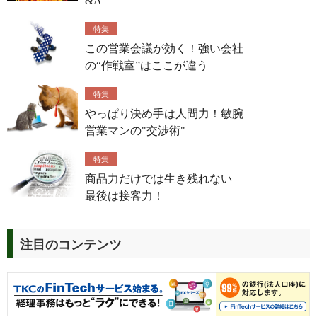
&A
特集
この営業会議が効く！強い会社
の“作戦室”はここが違う
特集
やっぱり決め手は人間力！敏腕
営業マンの"交渉術"
特集
商品力だけでは生き残れない
最後は接客力！
注目のコンテンツ