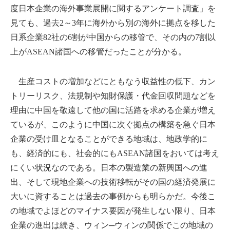
度日本企業の海外事業展開に関するアンケート調査」を
見ても、過去2～3年に海外から別の海外に拠点を移した
日系企業82社の6割が中国からの移管で、その内の7割以
上がASEAN諸国への移管だったことが分かる。
生産コストの増加などにともなう収益性の低下、カン
トリーリスク、法規制や知財保護・代金回収問題などを
理由に中国を敬遠して他の国に活路を求める企業が増え
ているが、このように中国に次ぐ拠点の構築を急ぐ日本
企業の受け皿となることができる地域は、地政学的に
も、経済的にも、社会的にもASEAN諸国をおいては考え
にくい状況なのである。日本の製造業の新興国への進
出、そして現地企業への技術移転がその国の経済発展に
大いに資することは過去の事例からも明らかだ。今後こ
の地域でよほどのマイナス要因が発生しない限り、日本
企業の進出は続き、ウィン─ウィンの関係でこの地域の