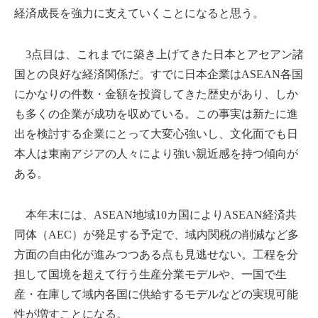
経済成長を強力に支えていくことになると思う。
3点目は、これまでに築き上げてきた日本とアセアン諸
国との良好な経済関係だ。すでに日本企業はASEAN各国
にかなりの件数・金額を投資してきた歴史があり、しか
も多くの企業が成功を収めている。この事実は新たに進
出を検討する企業にとって大変心強いし、文化面でも日
本人は東南アジアの人々により強い親近感を持つ傾向が
ある。
本年末には、ASEAN地域10カ国によりASEAN経済共
同体（AEC）が発足する予定で、域内関税の削減など多
方面の自由化が進みつつある点も見逃せない。工程を分
担して国境を超えて行う生産分業モデルや、一国で生
産・在庫して域内各国に供給するモデルなどの実現可能
性が増すことになる。