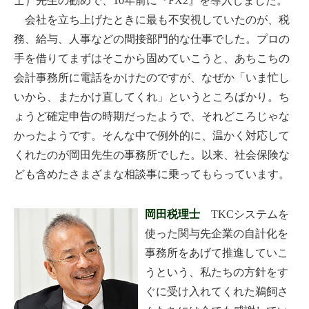
士）先生の勧めで、10年前に『FX2』を導入しました。
会社を立ち上げたときに最も不安視していたのが、税
務、給与、人事などの間接部門的な仕事でした。プロの
手を借りてまずはそこから固めていこうと、あちこちの
会計事務所に電話をかけたのですが、なぜか「いま忙し
いから、またかけ直してくれ」というところばかり。ち
ょうど確定申告の時期だったようで、それどころじゃな
かったようです。そんな中で例外的に、温かく対応して
くれたのが岡田先生の事務所でした。以来、社会保険な
ども含めたさまざまな相談事に乗ってもらっています。
岡田税理士
TKCシステムを
使った関与先企業の自計化を
事務所をあげて推進していこ
うという、私たちの方針をす
ぐに受け入れてくれた鵜飼さ