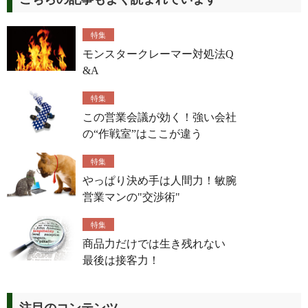
特集
モンスタークレーマー対処法Q
&A
特集
この営業会議が効く！強い会社
の“作戦室”はここが違う
特集
やっぱり決め手は人間力！敏腕
営業マンの"交渉術"
特集
商品力だけでは生き残れない
最後は接客力！
注目のコンテンツ