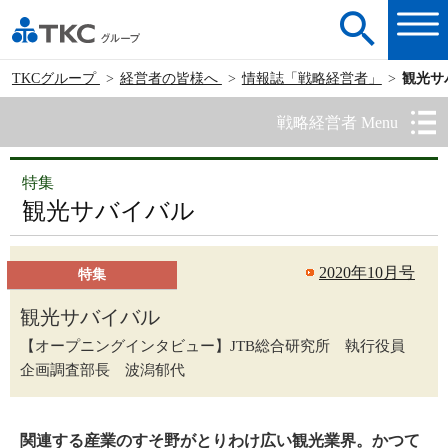
TKCグループ
経営者の皆様へ
情報誌「戦略経営者」
観光サ
戦略経営者 Menu
特集
観光サバイバル
2020年10月号
特集
観光サバイバル
【オープニングインタビュー】JTB総合研究所 執行役員
企画調査部長 波潟郁代
関連する産業のすそ野がとりわけ広い観光業界。かつて