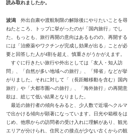
読み取れましたか。
波潟
外出自粛や渡航制限の解除後にやりたいことを尋
ねたところ、トップに挙がったのが「国内旅行」でし
た。もっとも、旅行再開の意向はあるものの、再開する
には「治療薬やワクチンが完成し効果が出る」ことが必
要と回答した人が4割を超え、慎重さがうかがえます。
すぐに行きたい旅行や外出としては「友人・知人訪
問」、「自然が多い地域への旅行」、「帰省」などが挙
がりました。それに対して「（長距離移動を含む）国内
旅行」や「大都市圏への旅行」、「海外旅行」の再開意
欲は、総じて低い結果となりました。
最近の旅行者の傾向をみると、少人数で近場へクルマ
で出かける傾向が顕著になっています。日光や箱根をは
じめ、他県からの訪問者の受け入れに理解があり、観光
エリアが分けられ、住民との接点が少ない古くからの観