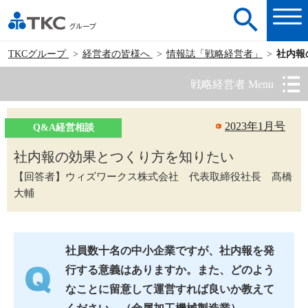
TKCグループ
経営者の皆様へ
情報誌「戦略経営者」
社内報
戦略経営者 Menu
2023年1月号
Q&A経営相談
社内報の効果とつくり方を知りたい
【回答者】ウィズワークス株式会社 代表取締役社長 髙橋
大輔
社員数十名の中小企業ですが、社内報を発
行する意義はありますか。また、どのよう
なことに留意して運営すれば良いか教えて