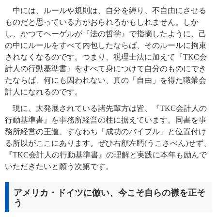
中には、ルールや規則は、自分を縛り、不自由にさせる
ものだと思っている方がおられるかもしれません。しか
し、かつてヘーゲルが『法の哲学』で指摘したように、己
の中にルールをすべて内包したならば、そのルールに拘束
されなくなるのです。つまり、税理士法に加えて『TKC会
計人の行動基準書』をすべて身につけて自分のものにでき
たならば、何にも囚われない、真の「自由」を得た職業会
計人になれるのです。
現に、大発展されている諸先輩方は皆、『TKC会計人の
行動基準書』を事務所経営の柱に据えています。同書を事
務所経営の王道、すなわち「成功のバイブル」と位置付け
る所以がここにあります。ぜひ右顧左眄(うこさべん)せず、
『TKC会計人の行動基準書』の理解と実践に本年も励んで
いただきたいと願う次第です。
アメリカ・ドイツに倣い、今こそ自らの襟を正そ
う