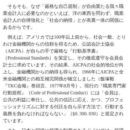
そもそも、なぜ「厳格な自己規制」が自由業たる我々職
業会計人に必要なのかといえば、洋の東西を問わず、職業
会計人の自律強化と「社会の納得」とが表裏一体の関係に
あるからです。
例えば、アメリカでは100年以上前から、社会一般、とり
わけ金融機関からの信頼を得るため、公認会計士協会
（AICPA）が自らの手で厳格な『行動基準書』
（Professional Standards）を策定し、その徹底遵守を会員会
計士に求めています。その結果、AICPAの社会的地位が向
上し、金融機関からの納得も得られ、1966年にAICPAと全
米金融機関との相互補完関係が確立しました（飯塚毅
『TKC会報』巻頭言、1977年8月号）。現行の『職業専門家
行動規程』（Code of Professional Conduct）には「会員は、
公共の利益に奉仕し、公共の信託に応え、かつ、プロフェ
ッショナリズムに対する付託を自ら示す方法で、行動する
義務を負わなければならない」（§0. 300. 030）と規定され
ています。