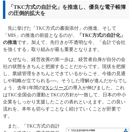
「TKC方式の自計化」を推進し、優良な電子帳簿
の圧倒的拡大を
先に挙げた「TKC方式の書面添付」の推進、そして
「MIS」の推進の前提となるのが、
「TKC方式の自計化」
の推進
です。加えて、先行きが不透明な今、「会計で会社
を強くする」取り組みが最も重要となります。
なぜなら、経営改善の第一歩は、経営者自身が自分の会
社の状態をきちんと把握することだからです。現状を把握
し、業績管理をきちんとできているからこそ、今後の見通
しや戦略が立てられる──。そうした理解が進んだからでし
ょう、去年1年間の
FXシリーズ
の導入が伸びました。これ
はTKC全国会の運動とTKCの方針が一致して、日本の中小
企業をしっかり支援したことの表れといえます。この良い
流れを、本年も切らすことなく続けていくことが肝要で
す。
また、「TKC方式の自計