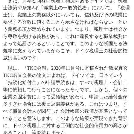
また、日本と同様に税理士制度のあるドイツでは、税理
士法第57条第2項「職業上の一般的義務」において、「税理
士は、職業上の業務以外においても、信頼及びその職業に
要求する尊敬に値することを示さなければならない」とい
う義務条項が定められています。つまり、税理士は社会か
ら尊敬を受ける義務があり、これに違反すると職業裁判に
よって処罰されるということです。このような断固たる法
規範に支えられているからこそ、ドイツ税理士の社会的権
威は高いのです。
現に、『TKC会報』2020年11月号に寄稿された飯塚真玄
TKC名誉会長の論文によれば、ドイツでは、日本でいう
「持続化給付金」の申請手続きは、すべて税理士・会計士
等に依頼して行うことになったそうです。しかも、個々の
企業の固定費によって受給額が変わり、申請した給付金が
多すぎた場合には後日返還義務がある。これはつまり、す
べて職業会計人が関与した会計帳簿の数値が基準となって
いることを意味します。このような施策が実現できた背景
に、ドイツ税理士に対する圧倒的な社会的信用力の高さが
あることは、論を待ちません。