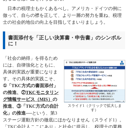
日本の税理士もかくあるべし。アメリカ・ドイツの例に
倣って、自らの襟を正して、より一層の努力を重ね、税理
士の社会的地位の向上を目指してまいりましょう。
書面添付を「正しい決算書・申告書」のシンボル
に！
「社会の納得」を得るため
には、自律強化とともに、
具体的実践が重要になりま
す。その具体的実践こそ、
①「TKC方式の書面添付」
の推進、②
TKCモニタリン
グ情報サービス（MIS）
の
推進、③「TKC方式の自計
スライド1（クリックで拡大しま
す）
化」の推進
──という、第3
ステージ運動方針の徹底にほかなりません（スライド1）。
「TKC会計人ここにあり」と社会に提示し、税理士の業務