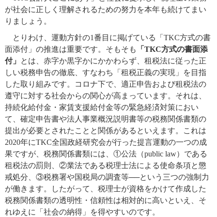
が社会に正しく理解されるための努力を本年も続けてまい
りましょう。
とりわけ、運動方針の1番目に掲げている「TKC方式の書
面添付」の推進は重要です。そもそも
「TKC方式の書面添
付」
とは、赤字か黒字かにかかわらず、租税法に従った正
しい税務申告の徹底、すなわち「租税正義の実現」を目指
した取り組みです。コロナ下で、適正申告および租税法の
遵守に対する社会からの関心が高まっています。それは、
持続化給付金・家賃支援給付金等の緊急経済対策におい
て、確定申告書や法人事業概況説明書等の税務関係書類の
提出が必要とされたことと関係があるといえます。これは
2020年にTKC全国政経研究会が行った提言運動の一つの成
果ですが、税務関係書類には、①公法（public law）である
租税法の罰則、②業法である税理士法による使命条項と懲
戒処分、③税務署や国税局の調査等──という三つの強制力
が働きます。したがって、税理士が資格をかけて作成した
税務関係書類の透明性・信頼性は相対的に高いといえ、そ
れゆえに「社会の納得」を得やすいのです。