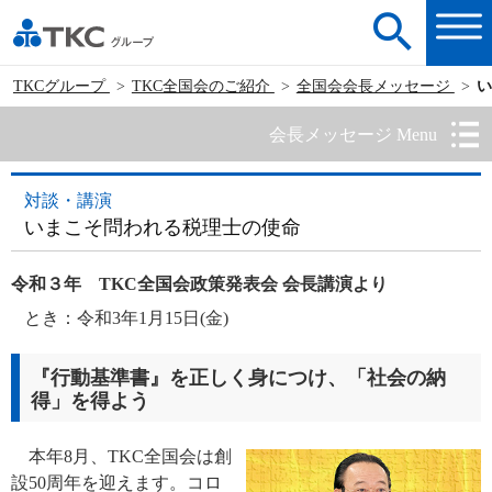
TKCグループ
TKC全国会のご紹介
全国会会長メッセージ
い
会長メッセージ Menu
対談・講演
いまこそ問われる税理士の使命
令和３年 TKC全国会政策発表会 会長講演より
とき：令和3年1月15日(金)
『行動基準書』を正しく身につけ、「社会の納
得」を得よう
本年8月、TKC全国会は創
設50周年を迎えます。コロ