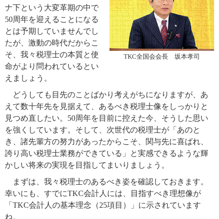
ナ下という大変革期の中で
50周年を迎えることになる
とは予期していませんでし
たが、激動の時代だからこ
そ、我々税理士の本質と使
TKC全国会会長 坂本孝司
命がより問われているとい
えましょう。
どうしても目先のことばかり考えがちになりますが、あ
えて数十年先を見据えて、あるべき税理士像をしっかりと
見つめ直したい。50周年を目前に控えた今、そうした思い
を強くしています。そして、次世代の税理士が「あのと
き、諸先輩方の努力があったからこそ、関与先に喜ばれ、
誇り高い税理士業務ができている」と実感できるような輝
かしい将来の実現を目指してまいりましょう。
まずは、我々税理士のあるべき姿を確認しておきます。
幸いにも、すでにTKC会計人には、目指すべき理想像が
「TKC会計人の基本理念（25項目）」に示されています
ね。