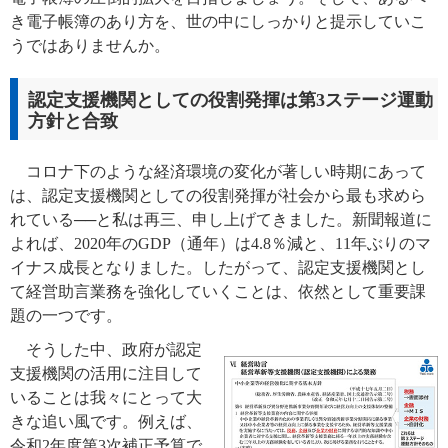
き電子帳簿のあり方を、世の中にしっかりと提示していこ
うではありませんか。
認定支援機関としての役割発揮は第3ステージ運動
方針と合致
コロナ下のような経済環境の変化が著しい時期にあって
は、認定支援機関としての役割発揮が社会から最も求めら
れている──と私は再三、申し上げてきました。新聞報道に
よれば、2020年のGDP（通年）は4.8％減と、11年ぶりのマ
イナス成長となりました。したがって、認定支援機関とし
て経営助言業務を強化していくことは、依然として重要課
題の一つです。
そうした中、政府が認定
支援機関の活用に注目して
いることは我々にとって大
きな追い風です。例えば、
令和2年度第3次補正予算で