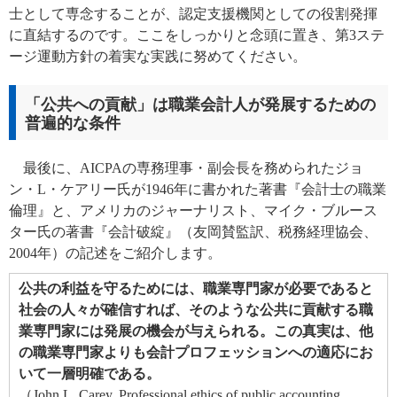
士として専念することが、認定支援機関としての役割発揮
に直結するのです。ここをしっかりと念頭に置き、第3ステ
ージ運動方針の着実な実践に努めてください。
「公共への貢献」は職業会計人が発展するための
普遍的な条件
最後に、AICPAの専務理事・副会長を務められたジョ
ン・L・ケアリー氏が1946年に書かれた著書『会計士の職業
倫理』と、アメリカのジャーナリスト、マイク・ブルース
ター氏の著書『会計破綻』（友岡賛監訳、税務経理協会、
2004年）の記述をご紹介します。
公共の利益を守るためには、職業専門家が必要であると
社会の人々が確信すれば、そのような公共に貢献する職
業専門家には発展の機会が与えられる。この真実は、他
の職業専門家よりも会計プロフェッションへの適応にお
いて一層明確である。
（John L. Carey, Professional ethics of public accounting,