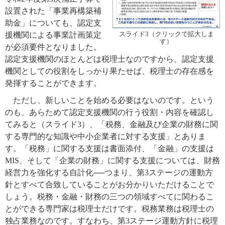
設置された「事業再構築補
助金」についても、認定支
援機関による事業計画策定
スライド3（クリックで拡大しま
す）
が必須要件となりました。
認定支援機関のほとんどは税理士なのですから、認定支援
機関としての役割をしっかり果たせば、税理士の存在感を
発揮することができます。
ただし、新しいことを始める必要はないのです。という
のも、あらためて認定支援機関の行う役割・内容を確認し
てみると（スライド3）、「税務、金融及び企業の財務に関
する専門的な知識や中小企業者に対する支援」とありま
す。「税務」に関する支援は書面添付、「金融」の支援は
MIS、そして「企業の財務」に関する支援については、財務
経営力を強化する自計化──つまり、第3ステージの運動方
針とすべて合致していることがお分かりいただけることで
しょう。税務・金融・財務の三つの領域すべてに関わるこ
とができる専門家は税理士だけです。税務業務は税理士の
独占業務なのです。すなわち、第3ステージ運動方針に税理