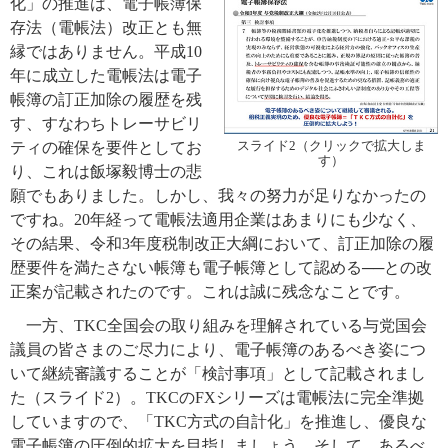
化」の推進は、電子帳簿保
存法（電帳法）改正とも無
縁ではありません。平成10
年に成立した電帳法は電子
帳簿の訂正加除の履歴を残
す、すなわちトレーサビリ
ティの確保を要件としてお
スライド2（クリックで拡大しま
す）
り、これは飯塚毅博士の悲
願でもありました。しかし、我々の努力が足りなかったの
ですね。20年経って電帳法適用企業はあまりにも少なく、
その結果、令和3年度税制改正大綱において、訂正加除の履
歴要件を満たさない帳簿も電子帳簿として認める──との改
正案が記載されたのです。これは誠に残念なことです。
一方、TKC全国会の取り組みを理解されている与党国会
議員の皆さまのご尽力により、電子帳簿のあるべき姿につ
いて継続審議することが「検討事項」として記載されまし
た（スライド2）。TKCのFXシリーズは電帳法に完全準拠
していますので、「TKC方式の自計化」を推進し、優良な
電子帳簿の圧倒的拡大を目指しましょう。そして、あるべ