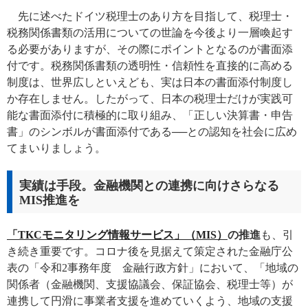
先に述べたドイツ税理士のあり方を目指して、税理士・
税務関係書類の活用についての世論を今後より一層喚起す
る必要がありますが、その際にポイントとなるのが書面添
付です。税務関係書類の透明性・信頼性を直接的に高める
制度は、世界広しといえども、実は日本の書面添付制度し
か存在しません。したがって、日本の税理士だけが実践可
能な書面添付に積極的に取り組み、「正しい決算書・申告
書」のシンボルが書面添付である──との認知を社会に広め
てまいりましょう。
実績は手段。金融機関との連携に向けさらなる
MIS推進を
「TKCモニタリング情報サービス」（MIS）
の推進
も、引
き続き重要です。コロナ後を見据えて策定された金融庁公
表の「令和2事務年度 金融行政方針」において、「地域の
関係者（金融機関、支援協議会、保証協会、税理士等）が
連携して円滑に事業者支援を進めていくよう、地域の支援