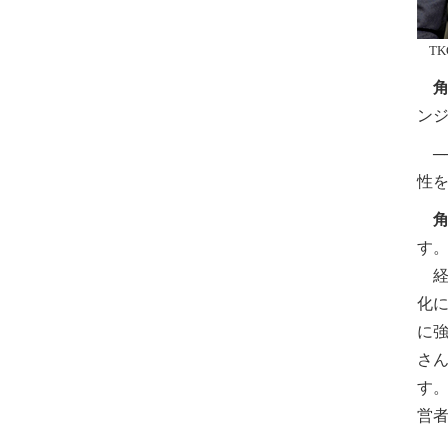
T
ン
─
性
す
経
化
に
さ
す
営