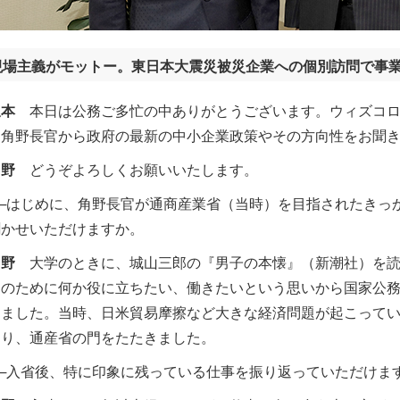
現場主義がモットー。東日本大震災被災企業への個別訪問で事
坂本
本日は公務ご多忙の中ありがとうございます。ウィズコロ
、角野長官から政府の最新の中小企業政策やその方向性をお聞
角野
どうぞよろしくお願いいたします。
─はじめに、角野長官が通商産業省（当時）を目指されたきっ
聞かせいただけますか。
角野
大学のときに、城山三郎の『男子の本懐』（新潮社）を読
国のために何か役に立ちたい、働きたいという思いから国家公
しました。当時、日米貿易摩擦など大きな経済問題が起こって
あり、通産省の門をたたきました。
─入省後、特に印象に残っている仕事を振り返っていただけま