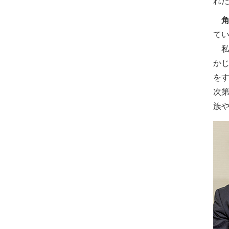
れ
て
私
か
を
次
族