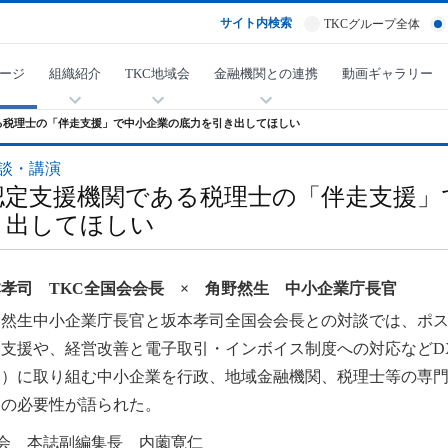
サイト内検索
TKCグループ全体
ージ
組織紹介
TKC地域会
金融機関との連携
動画ギャラリー
る税理士の「伴走支援」で中小企業の底力を引き出してほしい
談・講演
認定支援機関である税理士の「伴走支援」
き出してほしい
孝司 TKC全国会会長 × 角野然生 中小企業庁長官
野然生中小企業庁長官と坂本孝司全国会会長との対談では、ポ
り支援や、経営改善と電子取引・インボイス制度への対応などD
ン）に取り組む中小企業を行政、地域金融機関、税理士等の専
」の必要性が語られた。
会 本誌副編集長 内薗寛仁