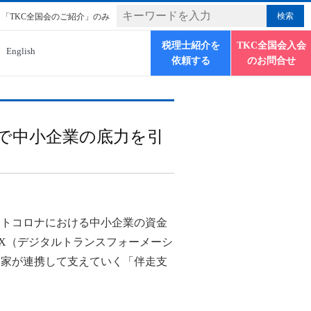
「TKC全国会のご紹介」のみ
税理士紹介を
TKC全国会入会
English
依頼する
のお問合せ
で中小企業の底力を引
ストコロナにおける中小企業の資金
X（デジタルトランスフォーメーシ
門家が連携して支えていく「伴走支