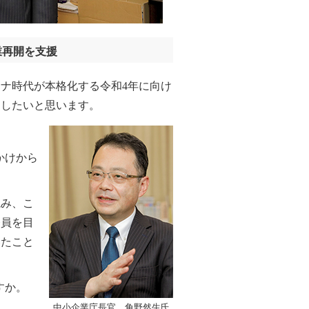
業再開を支援
ナ時代が本格化する令和4年に向け
きしたいと思います。
かけから
み、こ
務員を目
いたこと
すか。
中小企業庁長官 角野然生氏