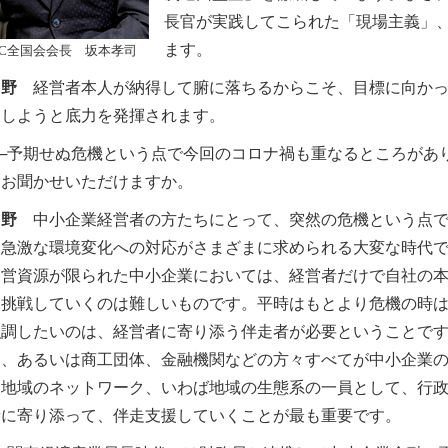
長官が実践してこられた「現場主義」
ます。
KC全国会会長 坂本孝司
角野
経営者本人が納得して腑に落ちるからこそ、目標に向かっ
ジしようと底力を発揮されます。
─予期せぬ危機という点で今回のコロナ禍も重なるところがあ
をお聞かせいただけますか。
角野
中小企業経営者の方たちにとって、突然の危機という点で
。急激な環境変化への対応がさまざまに求められる大変な時代
営資源が限られた中小企業においては、経営者だけで自社の本
に挑戦していくのは難しいものです。平時はもとより危機の時
強調したいのは、経営者に寄り添う伴走者が必要ということで
ん、あるいは商工団体、金融機関などの方々すべてが中小企業
。地域のネットワーク、いわば地域の生態系の一員として、行
者に寄り添って、伴走支援していくことが最も重要です。