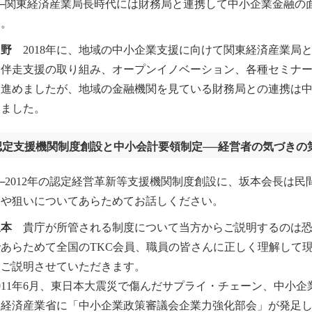
─関東経済産業局長時代には財務局と連携して中小企業金融の
す。
角野
2018年に、地域の中小企業支援に向けて関東経済産業局
。伴走支援の取り組み、オープンイノベーション、各種セミナ
て進めましたが、地域の金融機関を見ている財務局との連携は
じました。
認定支援機関制度創設と中小会計要領制定──経営者の気づきの
2012年の認定経営革新等支援機関制度創設に、坂本会長は民
旨や狙いについてあらためてお話しください。
坂本
貴庁が所管される制度について当方からご説明するのは恐
であらためて全国のTKC会員、職員の皆さんに正しく理解して
、ご説明させていただきます。
11年6月、東日本大震災で傷んだサプライ・チェーン、中小
、経済産業省に「中小企業政策審議会企業力強化部会」が発足