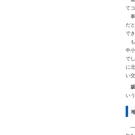
て
事
だ
で
も
中小
で
に
い
い
─