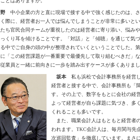
たことはありますか。
角野
中小企業の方と直に現場で接する中で強く感じたのは、さ
いく際に、経営者お一人では悩んでしまうことが非常に多いと
たち官民合同チームが重視したのは経営者に寄り添い、悩みや
じっくり耳を傾けることです。「対話」と「傾聴」を通じて気
する中でご自身の頭の中が整理されていくということでした。
第に「この経営課題が一番重要で最優先して取り組むべきだ」
や従業員と一緒に前向きに一歩を踏み出すケースが多くありま
坂本
私も浜松で会計事務所を経営し
経営者と接する中で、会計事務所も「
す。その上で、数字をもとに会社の経
よって経営者が自ら課題に気づき、多
くれることも多いです。
また、職業会計人はもともと経営者の
われます。TKC会計人は、毎月関与先
次巡回監査」を徹底しています。まさ