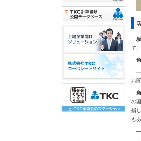
て
─
お
の
指
も
─