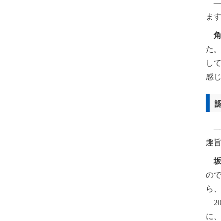
─
ま
た
し
感
──
趣
の
ら
20
に