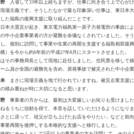
角野
入省して33年以上経ちますが、仕事に向き合う上で心が
は現場主義です。そうしたなかで最も印象深い仕事は、東日本
災した福島の復興支援に取り組んだことです。
日本大震災が起き、東京電力福島第一原子力発電所の事故によ
くの中小企業事業者の方が避難を余儀なくされていました。そ
出し、個別に訪問して事業や生業の再開を支援する福島相双復
構）を今から約6年前の平成27年8月にスタートさせました。
はその事務局長として現地に赴任しました。住民票を移して移
チーム員が全国の避難先を含め、原発事故で被災された中小企業
坂本
まさに現場主義を地で行かれていますね。被災企業支援に
係の積み重ねが特に大切になると思います。
角野
事業者の方からは、最初は大変厳しいお叱りも受けました
重ねるうちに信頼を得て、本音を話していただけるようになり
るさとに戻って、祖父が立ち上げたお店をやりたい」などと前
ら事業再開を後押しする本格的な支援へと移行しました。
終的にチームとして5千以上の事業者の方を訪問して、そのう