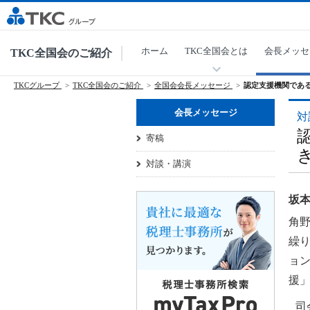
ホーム
TKC全国会とは
会長メッセ
TKC全国会のご紹介
TKCグループ
TKC全国会のご紹介
全国会会長メッセージ
認定支援機関であ
会長メッセージ
対
寄稿
対談・講演
坂本
角
繰
ョ
援
司