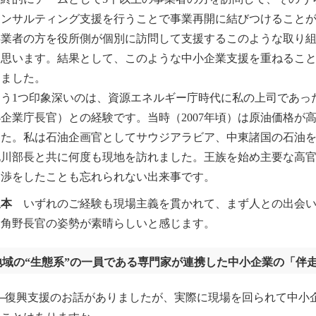
コンサルティング支援を行うことで事業再開に結びつけること
業者の方を役所側が個別に訪問して支援するこのような取り組
と思います。結果として、このような中小企業支援を重ねるこ
きました。
う1つ印象深いのは、資源エネルギー庁時代に私の上司であっ
企業庁長官）との経験です。当時（2007年頃）は原油価格が
した。私は石油企画官としてサウジアラビア、中東諸国の石油
北川部長と共に何度も現地を訪れました。王族を始め主要な高
交渉をしたことも忘れられない出来事です。
坂本
いずれのご経験も現場主義を貫かれて、まず人との出会い
う角野長官の姿勢が素晴らしいと感じます。
地域の“生態系”の一員である専門家が連携した中小企業の「伴
─復興支援のお話がありましたが、実際に現場を回られて中小