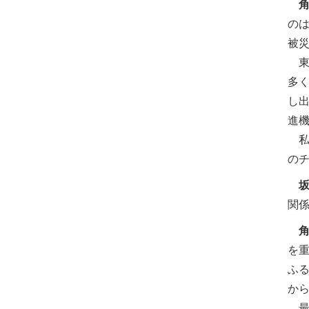
の
被
東
多
し
進機
私
の
関
を
ふ
か
最