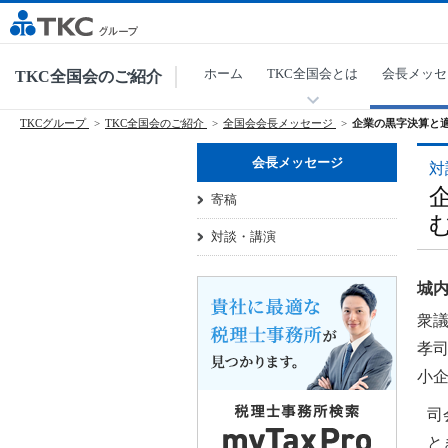
ホーム
TKC全国会とは
会長メッセ
TKC全国会のご紹介
TKCグループ
TKC全国会のご紹介
全国会会長メッセージ
企業の黒字決算と
会長メッセージ
対
寄稿
対談・講演
城内
衆議
孝司
小
司
と