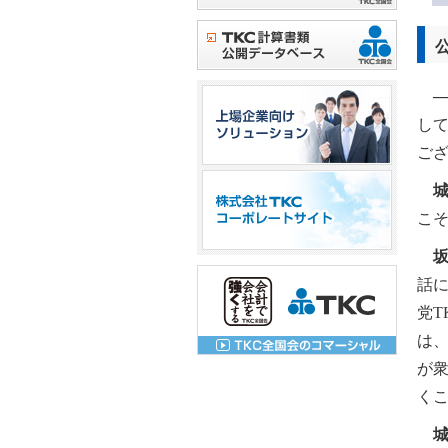
─
し
ご
こ
話に
党T
は
が
く