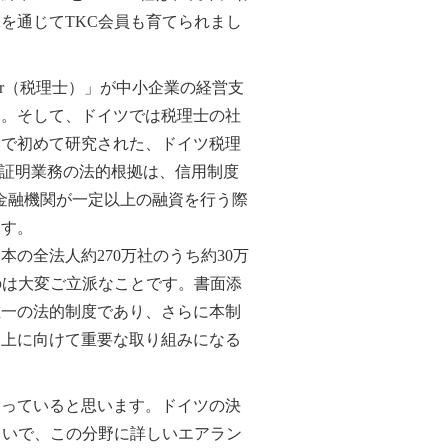
を通じてTKC会員も育てられまし
ter（税理士）」が中小企業の経営支
す。そして、ドイツでは税理士の社
本で初めて研究された、ドイツ税理
書作成証明業務の法的根拠は、信用制度
づいて、金融機関が一定以上の融資を行う際
ます。
の全法人約270万社のうち約30万
のは大変ご立派なことです。書面添
唯一の法的制度であり、さらに本制
向上に向けて重要な取り組みになる
っていると思います。ドイツの決
らいで、この分野に詳しいエアラン