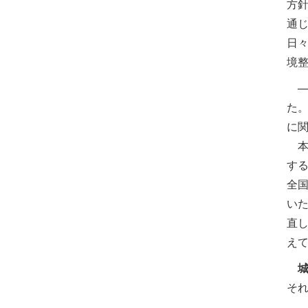
方
通
日
境
──
た
に
本
す
全
い
直
え
そ