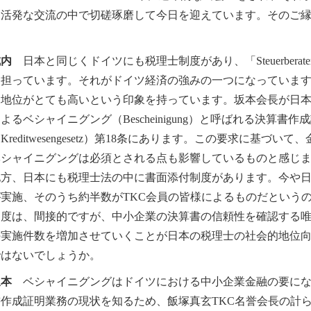
る活発な交流の中で切磋琢磨して今日を迎えています。そのご縁
。
城内
日本と同じくドイツにも税理士制度があり、「Steuerbera
を担っています。それがドイツ経済の強みの一つになっていま
的地位がとても高いという印象を持っています。坂本会長が日
よるベシャイニグング（Bescheinigung）と呼ばれる決算
Kreditwesengesetz）第18条にあります。この要求に基
ベシャイニグングは必須とされる点も影響しているものと感じ
、日本にも税理士法の中に書面添付制度があります。今や日本
が実施、そのうち約半数がTKC会員の皆様によるものだという
制度は、間接的ですが、中小企業の決算書の信頼性を確認する
の実施件数を増加させていくことが日本の税理士の社会的地位
ではないでしょうか。
坂本
ベシャイニグングはドイツにおける中小企業金融の要にな
書作成証明業務の現状を知るため、飯塚真玄TKC名誉会長の計