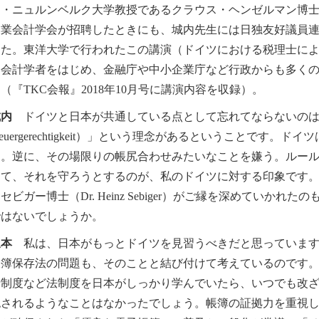
・ニュルンベルク大学教授であるクラウス・ヘンゼルマン博士（Prof. Dr
企業会計学会が招聘したときにも、城内先生には日独友好議員
した。東洋大学で行われたこの講演（ドイツにおける税理士に
、会計学者をはじめ、金融庁や中小企業庁など行政からも多くの
（『TKC会報』2018年10月号に講演内容を収録）。
城内
ドイツと日本が共通している点として忘れてならないのは
teuergerechtigkeit）」という理念があるということです
す。逆に、その場限りの帳尻合わせみたいなことを嫌う。ルー
って、それを守ろうとするのが、私のドイツに対する印象です
セビガー博士（Dr. Heinz Sebiger）がご縁を深めていか
ではないでしょうか。
坂本
私は、日本がもっとドイツを見習うべきだと思っています
帳簿保存法の問題も、そのことと結び付けて考えているのです
士制度など法制度を日本がしっかり学んでいたら、いつでも改
認されるようなことはなかったでしょう。帳簿の証拠力を重視