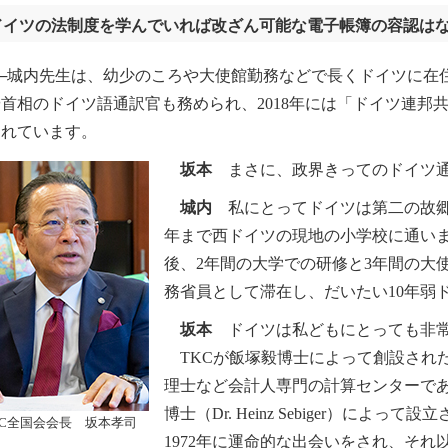
ドイツの法制度を学んでいれば改ざん可能な電子帳簿の容認は
城内先生は、幼少のころや大使館勤務などで長くドイツに在住さ
首相のドイツ語通訳官も務められ、2018年には「ドイツ連邦
されています。
坂本
まさに、政界きってのドイツ
城内
私にとってドイツは第二の故郷
年まで西ドイツの現地の小学校に通いま
後、2年間の大学での研修と3年間の大
務省員として滞在し、だいたい10年弱
坂本
ドイツは私どもにとっても非常
TKCが飯塚毅博士によって創設された
理士など会計人専門の計算センターであ
博士（Dr. Heinz Sebiger）によ
KC全国会会長 坂本孝司
1972年に運命的な出会いをされ、それ以