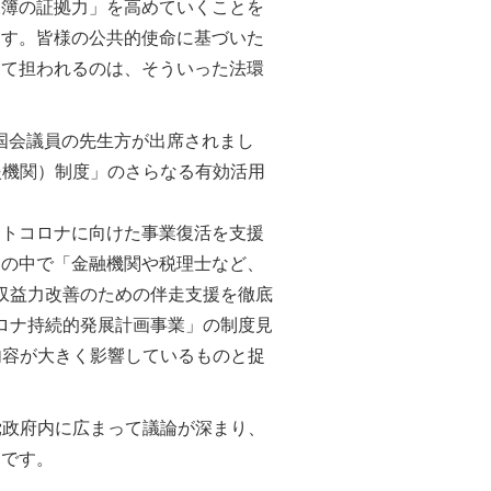
帳簿の証拠力」を高めていくことを
ます。皆様の公共的使命に基づいた
して担われるのは、そういった法環
の国会議員の先生方が出席されまし
援機関）制度」のさらなる有効活用
ストコロナに向けた事業復活を支援
その中で「金融機関や税理士など、
収益力改善のための伴走支援を徹底
ロナ持続的発展計画事業」の制度見
内容が大きく影響しているものと捉
党政府内に広まって議論が深まり、
とです。