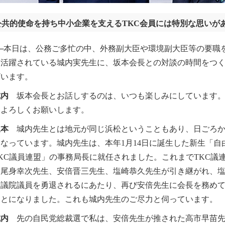
公共的使命を持ち中小企業を支えるTKC会員には特別な思いが
─本日は、公務ご多忙の中、外務副大臣や環境副大臣等の要職
て活躍されている城内実先生に、坂本会長との対談の時間をつ
ざいます。
城内
坂本会長とお話しするのは、いつも楽しみにしています。
そよろしくお願いします。
坂本
城内先生とは地元が同じ浜松ということもあり、日ごろか
なっています。城内先生は、本年1月14日に誕生した新生「自
KC議員連盟」の事務局長に就任されました。これまでTKC議
、尾身幸次先生、安倍晋三先生、塩崎恭久先生が引き継がれ、
衆議院議員を勇退されるにあたり、再び安倍先生に会長を務め
ことになりました。これも城内先生のご尽力と伺っています。
城内
先の自民党総裁選で私は、安倍先生が推された高市早苗先