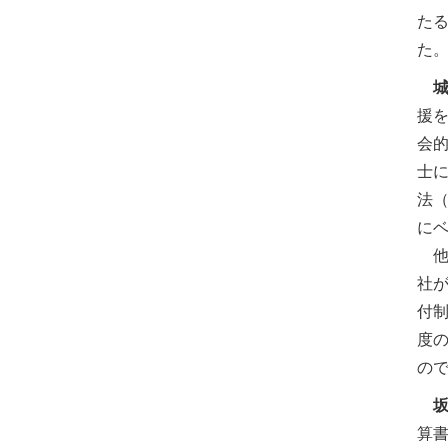
た
た
援
会
士に
法（
に
他方
社
付
度
の
算