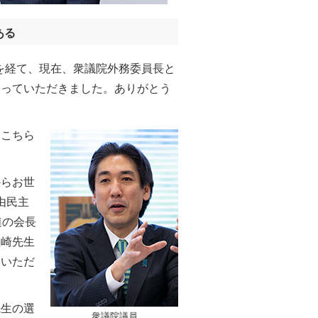
ある
を経て、現在、衆議院外務委員長と
くっていただきました。ありがとう
こちら
らお世
由民主
連の会長
塩崎先生
ていただ
生の選
衆議院議員