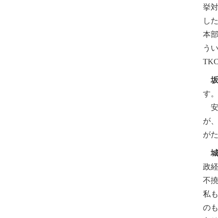
挙
し
本
う
T
す
安
が
が
政
不
私
の