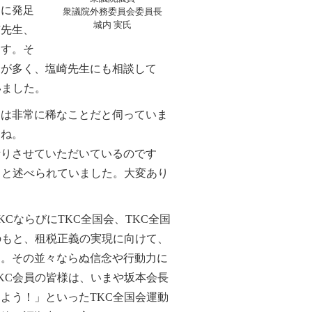
部に発足
衆議院外務委員会委員長
城内 実氏
市先生、
ます。そ
会が多く、塩崎先生にも相談して
いました。
は非常に稀なことだと伺っていま
うね。
りさせていただいているのです
」と述べられていました。大変あり
CならびにTKC全国会、TKC全国
のもと、租税正義の実現に向けて、
た。その並々ならぬ信念や行動力に
KC会員の皆様は、いまや坂本会長
よう！」といったTKC全国会運動