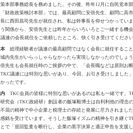
対策本部事務総長を務めました。その後、昨年12月に自民党本
た「財政政策検討本部」では、最高顧問に安倍先生、顧問に高
部長に西田昌司先生が就任され、私は幹事長を仰せつかってい
いう関係から、安倍先生とは昨年からいろいろとご一緒する機
KC議連の会長就任をご依頼したところ、快く引き受けてくださ
坂本
総理経験者が議連の最高顧問ではなく会長に就任すること
。城内先生がいらっしゃらなかったら実現しなかったのでしょ
倍先生も会長就任時のご挨拶の中で、「会長職などは原則お断
、TKC議連には特別な思いがあり、今回、お引き受けしました
たかったです。
城内
TKC会員の皆様に特別な思いがあるのは私も一緒です。TK
経研究会（TKC政経研）創設者の飯塚毅博士は自利利他の理念
撓不屈の精神で中小企業と税理士の存続と発展に尽力されまし
も感銘を受けています。そうした飯塚イズムの精神を引き継ぐT
もとで「巡回監査を断行し、企業の黒字決算と適正申告を支援し