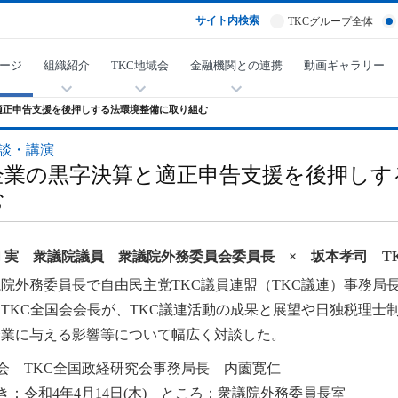
サイト内検索
TKCグループ全体
ージ
組織紹介
TKC地域会
金融機関との連携
動画ギャラリー
適正申告支援を後押しする法環境整備に取り組む
談・講演
企業の黒字決算と適正申告支援を後押しす
む
 実 衆議院議員 衆議院外務委員会委員長 × 坂本孝司 T
院外務委員長で自由民主党TKC議員連盟（TKC議連）事務局
TKC全国会会長が、TKC議連活動の成果と展望や日独税理士
企業に与える影響等について幅広く対談した。
会 TKC全国政経研究会事務局長 内薗寛仁
き：令和4年4月14日(木) ところ：衆議院外務委員長室