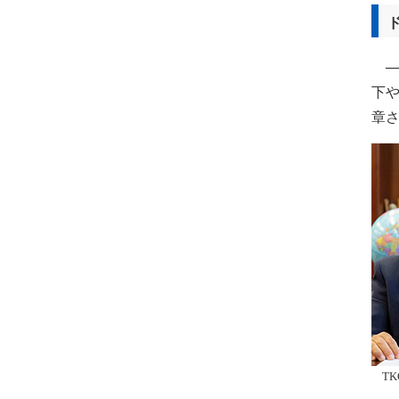
──
下や
章
T