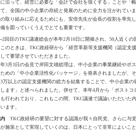
針に沿って、経営に必要な「会計で会社を強くする」ことや「
じて、全国の中小企業の存続と発展のために全力を注がれてい
々の取り組みに応えるためにも、安倍先生が会長の役割を率先
整備を図っていくうえでとても重要です。
2回目のTKC議連総会が本年2月10日に開催され、50人近く
。このときは、TKC政経研から「経営革新等支援機関（認定支
関して要望させていただきました。
年3月3日の会見で岸田文雄総理は、中小企業の事業継続やポ
るための「中小企業活性化パッケージ」を発表されましたが、
国3万以上の認定支援機関の総力を結集することで、中小企業の
たします」と述べられました。併せて、本年4月から「ポストコ
しも行われており、これもこの間、TKC議連で議論いただいた
ています。
城内
TKC政経研の要望に対する認識が我々自民党、さらに与
れが施策として実現していくのは、日本にとって非常によいこ