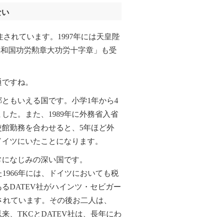
ない
れています。1997年には天皇陛
共和国功労勲章大功労十字章」も受
通ですね。
ともいえる国です。小学1年から4
した。また、1989年に外務省入省
使館勤務を合わせると、5年ほど外
ドイツにいたことになります。
になじみの深い国です。
1966年には、ドイツにおいても税
るDATEV社がハインツ・セビガー
って設立されています。その後お二人は、
来、TKCとDATEV社は、長年にわ