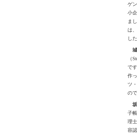
ゲン
小
ま
は
した
（S
で
作
ツ・
の
子
理
容