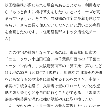
状回復義務が課せられる場合もあることから、利用者か
ら『もっと自由に模様替えをしたい』というニーズが高
まっていました。そこで、当機構の住宅に愛着を感じて
もらい、さらに長く住んでいただきたいと思いこの商品
を企画したのです」（住宅経営部ストック活性化チー
ム）
この住宅の対象となっているのは、東京都町田市の
「ニュータウン小山田桜台」や千葉県印西市の「千葉ニ
ュータウン内野」、大阪府箕面市の「箕面栗生第3」など
11団地の55戸（2013年7月現在）。躯体や共用部分の改修
をともなうものや法令に違反するものをのぞき、申請・
承認の手続きを経て、入居者は畳のフローリング化や壁
紙の張り替えなどを自由に行うことができる。「趣味の
絵画や陶芸用で汚れに強い壁紙や床に取り換えたい」
「あこがれのカントリー調の内装を実現したい」などか