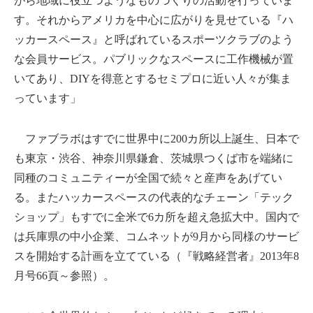
がら地域に役立つようなものづくりの活動を行っていま
す。それからアメリカを中心に広がりを見せている『ハ
ッカースペース』と呼ばれているスポーツクラブのよう
な会員サービス。パブリックなスペースに工作機械が置
いてあり、DIYを得意とするセミプロに近い人々が集ま
っています」
ファブラボはすでに世界中に200カ所以上誕生、日本で
も東京・渋谷、神奈川県鎌倉、茨城県つくば市を端緒に
同種のコミュニティーが全国で続々と産声をあげてい
る。またハッカースペースの代表的なチェーン「テック
ショップ」もすでに全米で6カ所を超え急拡大中。国内で
は兵庫県の中小企業、コムネットが9月から同様のサービ
スを開始する計画を立てている（『戦略経営者』2013年8
月号66頁～参照）。