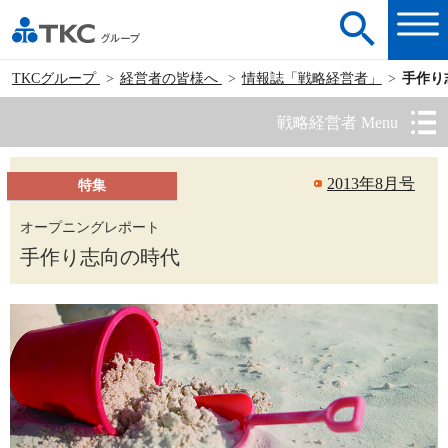
TKCグループ
経営者の皆様へ
情報誌「戦略経営者」
手作り
戦略経営者 Menu
2013年8月号
特集
オープニングレポート
手作り志向の時代