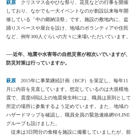
萩原
クリスマス会やひな祭り、花見などの行事を開催
しており、なかでも一大イベントなのが創設以来毎年開
催している「中の郷納涼祭」です。施設の敷地内に、盆
踊りスペースや屋台を設け、地域のボランティアや住民
など、例年300人ぐらいの方々に来場いただいています。
──近年、地震や水害等の自然災害が相次いでいますが、
防災対策は行っていますか。
萩原
2015年に事業継続計画（BCP）を策定し、毎年11
月に内容を見直しています。想定しているのは大規模地
震で、震度6弱以上の地震発生時には、職員は原則として
所定の場所に参集するよう定めています。また、地域の
ハザードマップを確認し、職員全員の緊急連絡網やLINE
グループも設けました。
従来は3日間分の食糧を施設に備蓄していましたが、前