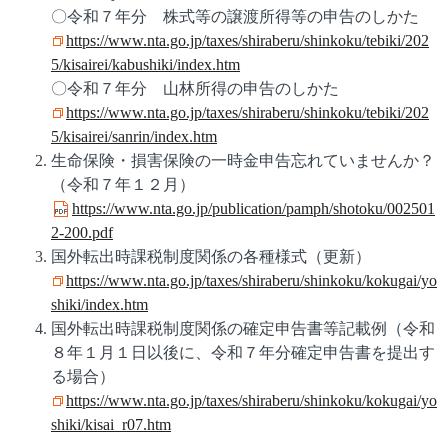
〇令和７年分 株式等の譲渡所得等の申告のしかた
https://www.nta.go.jp/taxes/shiraberu/shinkoku/tebiki/202
5/kisairei/kabushiki/index.htm
〇令和７年分 山林所得の申告のしかた
https://www.nta.go.jp/taxes/shiraberu/shinkoku/tebiki/202
5/kisairei/sanrin/index.htm
生命保険・損害保険の一時金申告忘れていませんか？
（令和７年１２月）
https://www.nta.go.jp/publication/pamph/shotoku/002501
2-200.pdf
国外転出時課税制度関係の各種様式（更新）
https://www.nta.go.jp/taxes/shiraberu/shinkoku/kokugai/yo
shiki/index.htm
国外転出時課税制度関係の確定申告書等記載例（令和
８年１月１日以後に、令和７年分確定申告書を提出す
る場合）
https://www.nta.go.jp/taxes/shiraberu/shinkoku/kokugai/yo
shiki/kisai_r07.htm