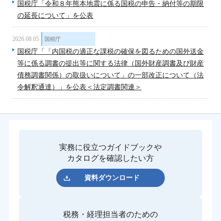
国税庁「令和８年熊本地震に係る国税の申告・納付等の期限
の延長について」を公表
2026.08.05
国税庁
国税庁「「内国税の適正な課税の確保を図るための国外送金
等に係る調書の提出等に関する法律（国外財産調書及び財産
債務調書関係）の取扱いについて」の一部改正について（法
令解釈通達）」を公表＜法定調書関連＞
実務に役立つガイドブックや
カタログを確認したい方
資料ダウンロード
税務・経理担当者のための