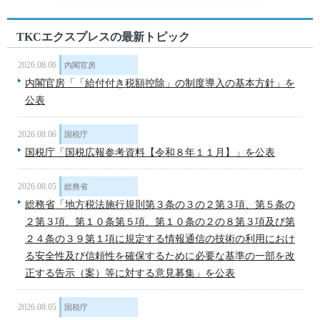
TKCエクスプレスの最新トピック
2026.08.06
内閣官房
内閣官房「「給付付き税額控除」の制度導入の基本方針」を
公表
2026.08.06
国税庁
国税庁「国税広報参考資料【令和８年１１月】」を公表
2026.08.05
総務省
総務省「地方税法施行規則第３条の３の２第３項、第５条の
２第３項、第１０条第５項、第１０条の２の８第３項及び第
２４条の３９第１項に規定する情報通信の技術の利用におけ
る安全性及び信頼性を確保するために必要な基準の一部を改
正する告示（案）等に対する意見募集」を公表
2026.08.05
国税庁