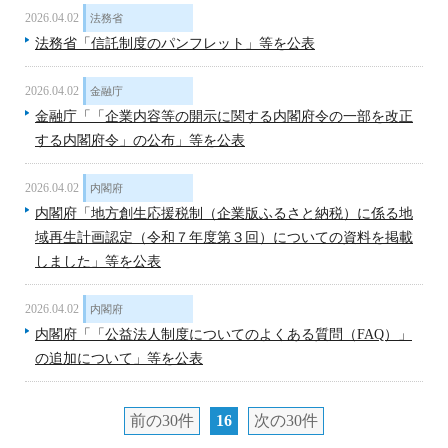
2026.04.02
法務省
法務省「信託制度のパンフレット」等を公表
2026.04.02
金融庁
金融庁「「企業内容等の開示に関する内閣府令の一部を改正
する内閣府令」の公布」等を公表
2026.04.02
内閣府
内閣府「地方創生応援税制（企業版ふるさと納税）に係る地
域再生計画認定（令和７年度第３回）についての資料を掲載
しました」等を公表
2026.04.02
内閣府
内閣府「「公益法人制度についてのよくある質問（FAQ）」
の追加について」等を公表
前の30件
16
次の30件