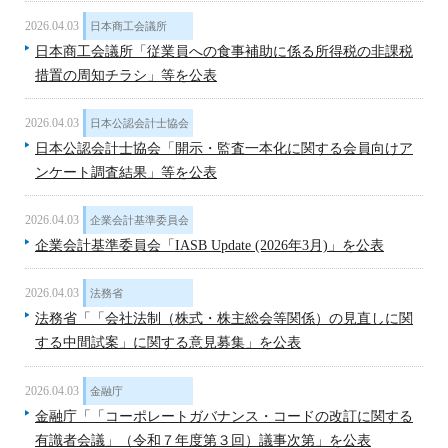
2026.04.03
日本商工会議所
日本商工会議所「従業員への食事補助に係る所得税の非課税
措置の周知チラシ」等を公表
2026.04.03
日本公認会計士協会
日本公認会計士協会「開示・監査一本化に関する会員向けア
ンケート調査結果」等を公表
2026.04.03
企業会計基準委員会
企業会計基準委員会「IASB Update (2026年3月)」を公表
2026.04.03
法務省
法務省「「会社法制（株式・株主総会等関係）の見直しに関
する中間試案」に関する意見募集」を公表
2026.04.03
金融庁
金融庁「「コーポレートガバナンス・コードの改訂に関する
有識者会議」（令和７年度第３回）議事次第」を公表