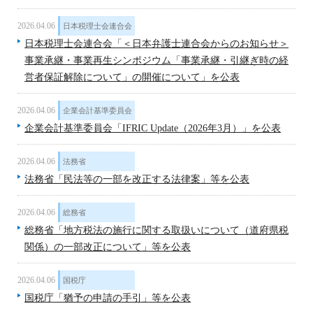
2026.04.06
日本税理士会連合会
日本税理士会連合会「＜日本弁護士連合会からのお知らせ＞
事業承継・事業再生シンポジウム「事業承継・引継ぎ時の経
営者保証解除について」の開催について」を公表
2026.04.06
企業会計基準委員会
企業会計基準委員会「IFRIC Update（2026年3月）」を公表
2026.04.06
法務省
法務省「民法等の一部を改正する法律案」等を公表
2026.04.06
総務省
総務省「地方税法の施行に関する取扱いについて（道府県税
関係）の一部改正について」等を公表
2026.04.06
国税庁
国税庁「猶予の申請の手引」等を公表