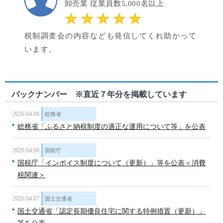
卸売業 従業員数5,000名以上
税制調査会の内容なども発信してくれ助かって
います。
バックナンバー ※直近７年分を掲載しています
2026.04.08
総務省
総務省「ふるさと納税制度の適正な運用について等」を公表
2026.04.08
国税庁
国税庁「インボイス制度について（更新）」等を公表＜消費
税関連＞
2026.04.07
国土交通省
国土交通省「認定長期優良住宅に関する特例措置（更新）」