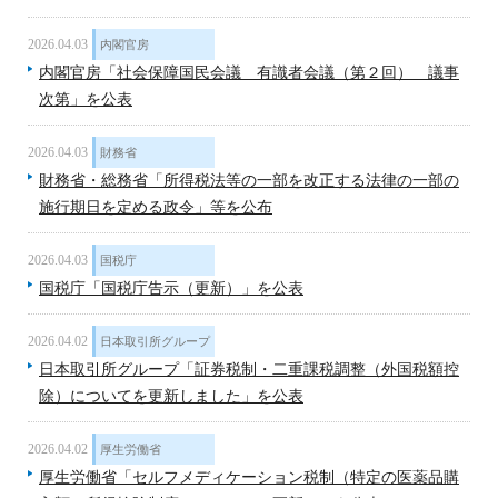
2026.04.03
内閣官房
内閣官房「社会保障国民会議 有識者会議（第２回） 議事
次第」を公表
2026.04.03
財務省
財務省・総務省「所得税法等の一部を改正する法律の一部の
施行期日を定める政令」等を公布
2026.04.03
国税庁
国税庁「国税庁告示（更新）」を公表
2026.04.02
日本取引所グループ
日本取引所グループ「証券税制・二重課税調整（外国税額控
除）についてを更新しました」を公表
2026.04.02
厚生労働省
厚生労働省「セルフメディケーション税制（特定の医薬品購