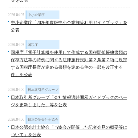
等を公表
2026.04.07
中小企業庁
中小企業庁「2026年度版中小企業施策利用ガイドブック」を
公表
2026.04.07
国税庁
国税庁「電子計算機を使用して作成する国税関係帳簿書類の
保存方法等の特例に関する法律施行規則第２条第７項に規定
する国税庁長官が定める書類を定める件の一部を改正する
件」を公表
2026.04.06
日本取引所グループ
日本取引所グループ「会社情報適時開示ガイドブックのペー
ジを更新しました」等を公表
2026.04.06
日本公認会計士協会
日本公認会計士協会「当協会が開催した記者会見の概要等に
ついて」を公表