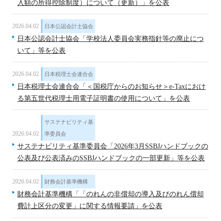
入額の所得控除制度）について（更新）」を公表
2026.04.02
日本公認会計士協会
日本公認会計士協会「学校法人委員会実務指針等の廃止につ
いて」等を公表
2026.04.02
日本税理士会連合会
日本税理士会連合会「＜国税庁からのお知らせ＞e-Taxにおけ
る第五世代税理士用電子証明書の使用について」を公表
サステナビリティ基
2026.04.02
準委員会
サステナビリティ基準委員会「2026年3月SSBJハンドブックの
公表及び公表済みのSSBJハンドブックの一部更新」等を公表
2026.04.02
財務会計基準機構
財務会計基準機構「「のれんの非償却の導入及びのれん償却
費計上区分の変更」に関する情報要請」を公表