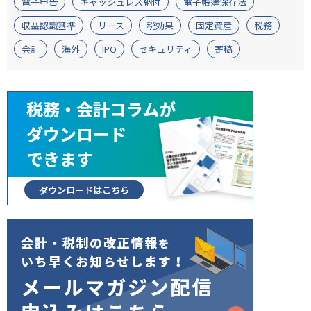
電子申告
キャッシュレス納付
電子帳簿保存法
収益認識基準
リース
税効果
固定資産
税務
会計
海外
IPO
セキュリティ
寄稿