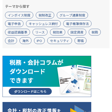
テーマから探す
インボイス制度
税制改正
グループ通算制度
電子申告
キャッシュレス納付
電子帳簿保存法
収益認識基準
リース
税効果
固定資産
税務
会計
海外
IPO
セキュリティ
寄稿