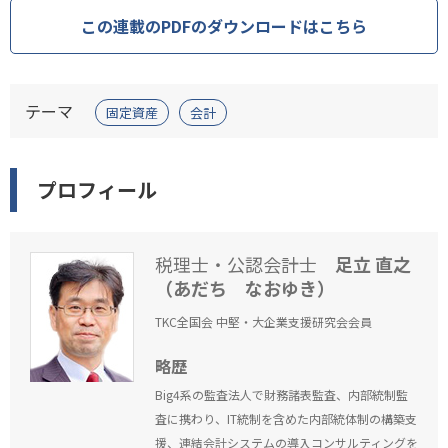
この連載のPDFのダウンロードはこちら
テーマ
固定資産
会計
プロフィール
税理士・公認会計士
足立 直之
（あだち なおゆき）
TKC全国会 中堅・大企業支援研究会会員
略歴
Big4系の監査法人で財務諸表監査、内部統制監
査に携わり、IT統制を含めた内部統体制の構築支
援、連結会計システムの導入コンサルティングを