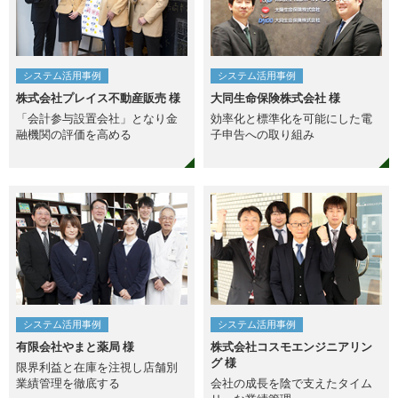
システム活用事例
システム活用事例
株式会社プレイス不動産販売 様
大同生命保険株式会社 様
「会計参与設置会社」となり金
効率化と標準化を可能にした電
融機関の評価を高める
子申告への取り組み
システム活用事例
システム活用事例
有限会社やまと薬局 様
株式会社コスモエンジニアリン
グ 様
限界利益と在庫を注視し店舗別
業績管理を徹底する
会社の成長を陰で支えたタイム