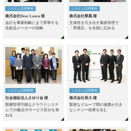
システム活用事例
システム活用事例
株式会社Dear Laura 様
株式会社寒風 様
会計を事業戦略にまで昇華する
主体性を引き出す業績管理で
化粧品メーカーの知略
「男鹿石」を全国に広める
システム活用事例
システム活用事例
社会福祉法人さゆり会 様
株式会社長大 様
階層管理可能なクラウドシステ
緊密なグループ間の連携が大き
ムで20拠点56サービス区分を束
なシナジー効果を生む
ねる