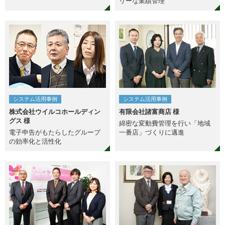
リーな業績管理
システム活用事例
システム活用事例
株式会社ウイルコホールディン
有限会社諸富商店 様
グス 様
綿密な変動費管理を行い「地域
電子申告がもたらしたグループ
一番店」づくりに邁進
の効率化と活性化