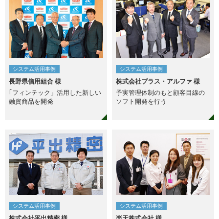
システム活用事例
システム活用事例
長野県信用組合 様
株式会社プラス・アルファ 様
｢フィンテック」活用した新しい
予実管理体制のもと顧客目線の
融資商品を開発
ソフト開発を行う
システム活用事例
システム活用事例
株式会社平出精密 様
楽天株式会社 様