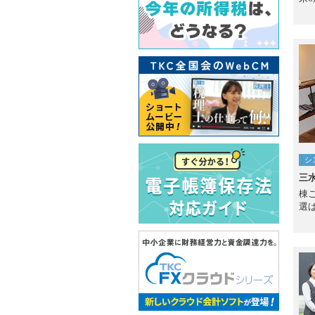
シ
三
棟
選