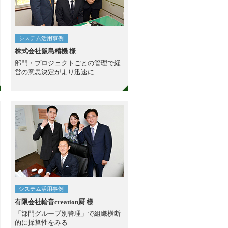
システム活用事例
株式会社飯島精機 様
部門・プロジェクトごとの管理で経
営の意思決定がより迅速に
システム活用事例
有限会社輪音creation厨 様
「部門グループ別管理」で組織横断
的に採算性をみる