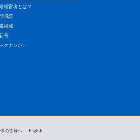
略経営者とは？
期購読
告掲載
新号
ックナンバー
団体の皆様へ
English