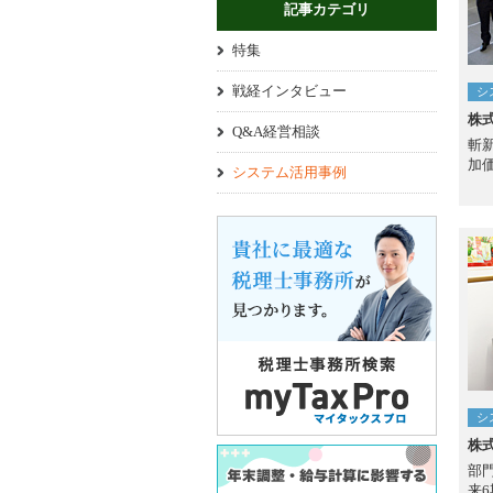
記事カテゴリ
特集
戦経インタビュー
シ
株
Q&A経営相談
斬
加
システム活用事例
シ
株式
部
来