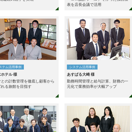
表を店長会議で活用
ステム活用事例
システム活用事例
水ホテル 様
あすぱる大崎 様
ごとの計数管理を徹底し顧客から
勤務時間管理と給与計算、財務の一
ばれる旅館を目指す
元化で業務効率が大幅アップ