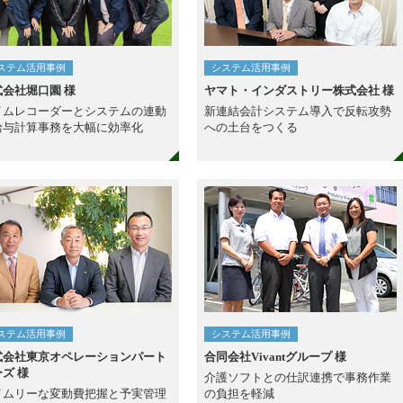
ステム活用事例
システム活用事例
式会社堀口園 様
ヤマト・インダストリー株式会社 様
イムレコーダーとシステムの連動
新連結会計システム導入で反転攻勢
給与計算事務を大幅に効率化
への土台をつくる
ステム活用事例
システム活用事例
式会社東京オペレーションパート
合同会社Vivantグループ 様
ズ 様
介護ソフトとの仕訳連携で事務作業
イムリーな変動費把握と予実管理
の負担を軽減