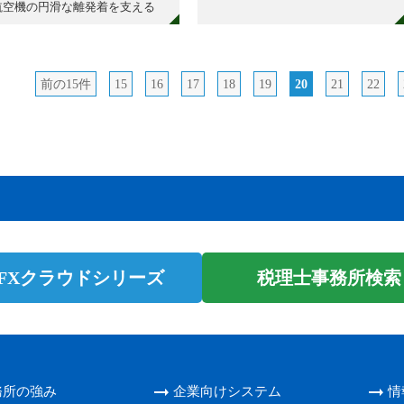
航空機の円滑な離発着を支える
前の15件
15
16
17
18
19
20
21
22
 FXクラウドシリーズ
税理士事務所検索 m
務所の強み
企業向けシステム
情