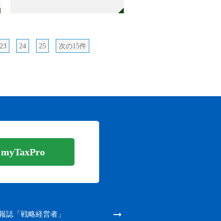
23
24
25
次の15件
yTaxPro
報誌「戦略経営者」