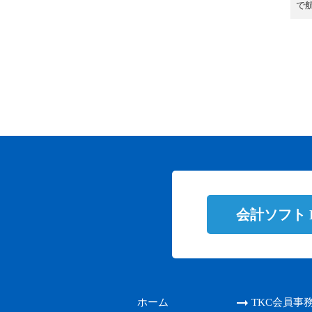
で
会計ソフト
ホーム
TKC会員事