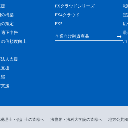
支援
FXクラウドシリーズ
戦
制の構築
FX4クラウド
定
画の策定
FX5
広
・適正申告
最
企業向け融資商品
らの信頼度向上
バ
療法人支援
人支援
承継
営支援
税理士・会計士の皆様へ
法曹界・法科大学院の皆様へ
地方公共