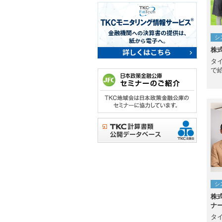
シ
株
タ
で
シ
株
ナー
タ