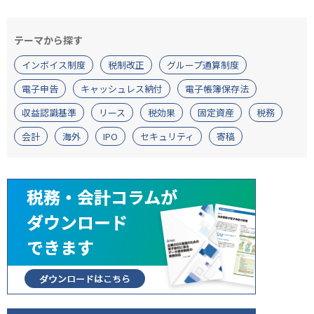
テーマから探す
インボイス制度
税制改正
グループ通算制度
電子申告
キャッシュレス納付
電子帳簿保存法
収益認識基準
リース
税効果
固定資産
税務
会計
海外
IPO
セキュリティ
寄稿